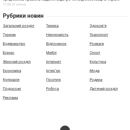
17:05,
31 липня
Рубрики новин
Загальний розділ
Техніка
Здоров'я
Туризм
Нерухомість
Транспорт
Будівництво
Відпочинок
Розваги
Бізнес
Меблі
Спорт
Жіночий розділ
Інтернет
Культура
Економіка
Інтер'єр
Мода
Кулінарія
Послуги
Родина
Подорожі
Робота
Дитячий розділ
Реклама