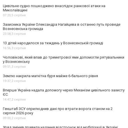
Цивільне судно пошкоджено внаслідок ранкової атаки на
Миколаївщині
07:20,
5 серпня
Захисника України Олександра Нагайцева в останню путь проведе
Вознесенська громада
23:58,
3 серпня
13 дітей народилося за тиждень у Вознесенській громаді
16:56,
3 серпня
Чоловікові, який впав до триметрової ями допомогли рятувальники
у Вознесенську
09:51,
3 серпня
Землю накрила магнітна буря майже 6-бального рівня
19:37,
2 серпня
Вперше Україна надала допомогу через Механізм цивільного захисту
ЄС
14:47,
2 серпня
Генштаб ЗСУ оприлюднив дані про втрати ворога станом на 2
серпня 2026 року
09:00,
2 серпня
Уряд змінив правила надання відстрочок від мобілізації в Україні