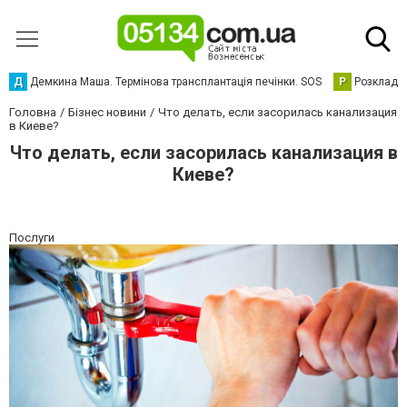
Д
Демкина Маша. Термінова трансплантація печінки. SOS
Р
Розклад р
Головна
Бізнес новини
Что делать, если засорилась канализация
в Киеве?
Что делать, если засорилась канализация в
Киеве?
Послуги