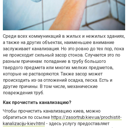
Среди всех коммуникаций в жилых и нежилых зданиях,
а также на других объектах, наименьшее внимание
заслуживает канализация. Но это ровно до тех пор, пока
не происходит сильный засор стоков. Случается это по
разным причинам: попадание в трубу большого
твердого предмета или многих мелких предметов,
которые не растворяются. Также засор может
происходить из-за отложений осадка, песка. Есть и
другие причины. В том числе, механические
повреждения труб.
Как прочистить канализацию?
Чтобы прочистить канализацию киев, можно
обратиться по ссылке
https://zasortrub.kiev.ua/prochistit-
kanalizaciju-kiev.html
- здесь услугу предоставляет