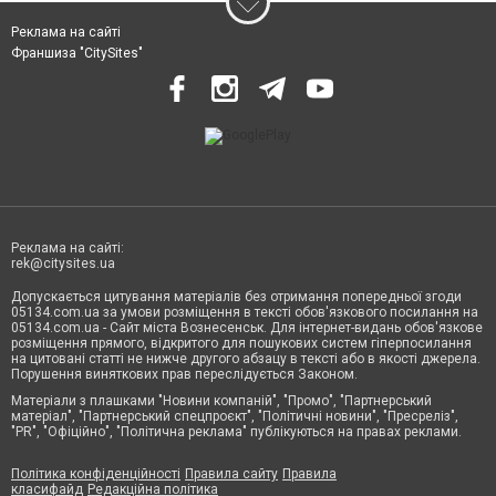
Реклама на сайті
Франшиза "CitySites"
Реклама на сайті:
rek@citysites.ua
Допускається цитування матеріалів без отримання попередньої згоди
05134.com.ua за умови розміщення в тексті обов'язкового посилання на
05134.com.ua - Сайт міста Вознесенськ. Для інтернет-видань обов'язкове
розміщення прямого, відкритого для пошукових систем гіперпосилання
на цитовані статті не нижче другого абзацу в тексті або в якості джерела.
Порушення виняткових прав переслідується Законом.
Матеріали з плашками "Новини компаній", "Промо", "Партнерський
матеріал", "Партнерський спецпроєкт", "Політичні новини", "Пресреліз",
"PR", "Офіційно", "Політична реклама" публікуються на правах реклами.
Політика конфіденційності
Правила сайту
Правила
класифайд
Редакційна політика