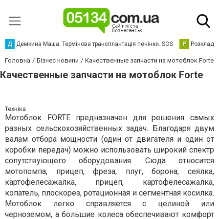
Д
Демкина Маша. Термінова трансплантація печінки. SOS
Р
Розклад р
Головна
Бізнес новини
Качественные запчасти на мотоблок Forte
Качественные запчасти на мотоблок Forte
Техніка
Мотоблок FORTE предназначен для решения самых
разных сельскохозяйственных задач. Благодаря двум
валам отбора мощности (один от двигателя и один от
коробки передач) можно использовать широкий спектр
сопутствующего оборудования. Сюда относится
мотопомпа, прицеп, фреза, плуг, борона, сеялка,
картофелесажалка, прицеп, картофелесажалка,
копатель, плоскорез, ротационная и сегментная косилка.
Мотоблок легко справляется с целиной или
черноземом, а большие колеса обеспечивают комфорт