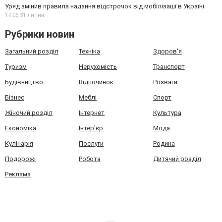
Уряд змінив правила надання відстрочок від мобілізації в Україні
17:05,
31 липня
Рубрики новин
Загальний розділ
Техніка
Здоров'я
Туризм
Нерухомість
Транспорт
Будівництво
Відпочинок
Розваги
Бізнес
Меблі
Спорт
Жіночий розділ
Інтернет
Культура
Економіка
Інтер'єр
Мода
Кулінарія
Послуги
Родина
Подорожі
Робота
Дитячий розділ
Реклама