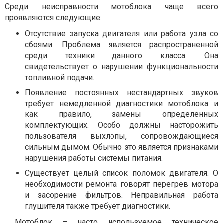
Среди неисправности мотоблока чаще всего
проявляются следующие:
Отсутствие запуска двигателя или работа узла со
сбоями. Проблема является распространенной
среди техники данного класса. Она
свидетельствует о нарушении функциональности
топливной подачи.
Появление постоянных нестандартных звуков
требует немедленной диагностики мотоблока и
как правило, замены определенных
комплектующих. Особо должны насторожить
пользователя выхлопы, сопровождающиеся
сильным дымом. Обычно это является признаками
нарушения работы системы питания.
Существует целый список поломок двигателя. О
необходимости ремонта говорят перегрев мотора
и засорение фильтров. Неправильная работа
глушителя также требует диагностики.
Мотоблок – часто используемое техническое