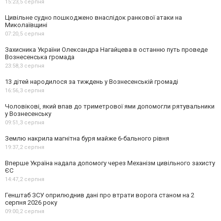
15:23,
5 серпня
Цивільне судно пошкоджено внаслідок ранкової атаки на
Миколаївщині
07:20,
5 серпня
Захисника України Олександра Нагайцева в останню путь проведе
Вознесенська громада
23:58,
3 серпня
13 дітей народилося за тиждень у Вознесенській громаді
16:56,
3 серпня
Чоловікові, який впав до триметрової ями допомогли рятувальники
у Вознесенську
09:51,
3 серпня
Землю накрила магнітна буря майже 6-бального рівня
19:37,
2 серпня
Вперше Україна надала допомогу через Механізм цивільного захисту
ЄС
14:47,
2 серпня
Генштаб ЗСУ оприлюднив дані про втрати ворога станом на 2
серпня 2026 року
09:00,
2 серпня