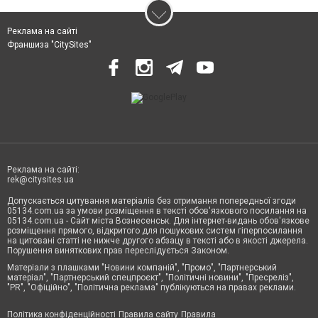
Реклама на сайті
Франшиза "CitySites"
Реклама на сайті:
rek@citysites.ua
Допускається цитування матеріалів без отримання попередньої згоди
05134.com.ua за умови розміщення в тексті обов'язкового посилання на
05134.com.ua - Сайт міста Вознесенськ. Для інтернет-видань обов'язкове
розміщення прямого, відкритого для пошукових систем гіперпосилання
на цитовані статті не нижче другого абзацу в тексті або в якості джерела.
Порушення виняткових прав переслідується Законом.
Матеріали з плашками "Новини компаній", "Промо", "Партнерський
матеріал", "Партнерський спецпроєкт", "Політичні новини", "Пресреліз",
"PR", "Офіційно", "Політична реклама" публікуються на правах реклами.
Політика конфіденційності
Правила сайту
Правила