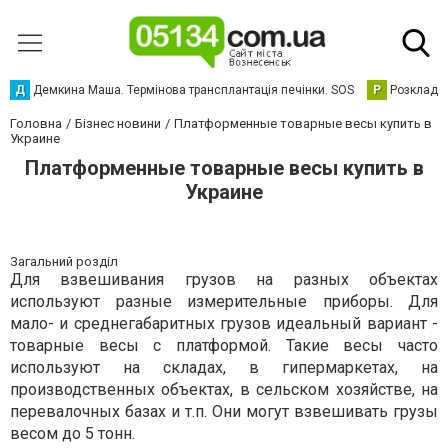
Д
Демкина Маша. Термінова трансплантація печінки. SOS
Р
Розклад р
Головна
Бізнес новини
Платформенные товарные весы купить в
Украине
Платформенные товарные весы купить в
Украине
Загальний розділ
Для взвешивания грузов на разных объектах
используют разные измерительные приборы. Для
мало- и среднегабаритных грузов идеальный вариант -
товарные весы с платформой. Такие весы часто
используют на складах, в гипермаркетах, на
производственных объектах, в сельском хозяйстве, на
перевалочных базах и т.п. Они могут взвешивать грузы
весом до 5 тонн.