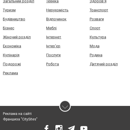
Загальний розділ
Техніка
Здоров'я
Туризм
Нерухомість
Транспорт
Будівництво
Відпочинок
Розваги
Бізнес
Меблі
Спорт
Жіночий розділ
Інтернет
Культура
Економіка
Інтер'єр
Мода
Кулінарія
Послуги
Родина
Подорожі
Робота
Дитячий розділ
Реклама
Реклама на сайті
Франшиза "CitySites"