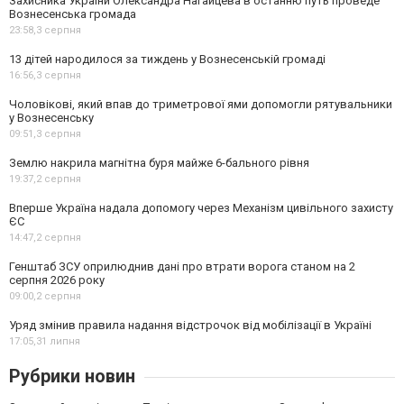
Захисника України Олександра Нагайцева в останню путь проведе
Вознесенська громада
23:58,
3 серпня
13 дітей народилося за тиждень у Вознесенській громаді
16:56,
3 серпня
Чоловікові, який впав до триметрової ями допомогли рятувальники
у Вознесенську
09:51,
3 серпня
Землю накрила магнітна буря майже 6-бального рівня
19:37,
2 серпня
Вперше Україна надала допомогу через Механізм цивільного захисту
ЄС
14:47,
2 серпня
Генштаб ЗСУ оприлюднив дані про втрати ворога станом на 2
серпня 2026 року
09:00,
2 серпня
Уряд змінив правила надання відстрочок від мобілізації в Україні
17:05,
31 липня
Рубрики новин