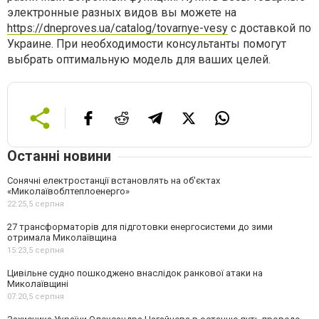
электронные разных видов вы можете на
https://dneproves.ua/catalog/tovarnye-vesy
с доставкой по
Украине. При необходимости консультанты помогут
выбрать оптимальную модель для ваших целей.
Останні новини
Сонячні електростанції встановлять на об'єктах
«Миколаївоблтеплоенерго»
22:25,
5 серпня
27 трансформаторів для підготовки енергосистеми до зими
отримала Миколаївщина
15:23,
5 серпня
Цивільне судно пошкоджено внаслідок ранкової атаки на
Миколаївщині
07:20,
5 серпня