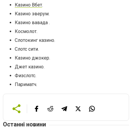
Казино Вбет
.
Казино эверум.
Казино вавада .
Космолот.
Слотокинг казино.
Слотс сити.
Казино джокер.
Джет казино.
Физслотс.
Париматч.
Останні новини