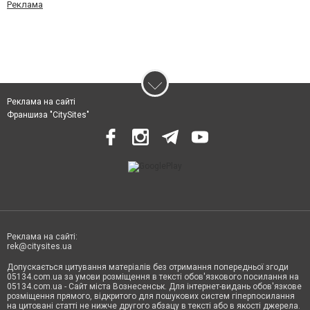
Реклама
Реклама на сайті
Франшиза "CitySites"
Реклама на сайті:
rek@citysites.ua
Допускається цитування матеріалів без отримання попередньої згоди
05134.com.ua за умови розміщення в тексті обов'язкового посилання на
05134.com.ua - Сайт міста Вознесенськ. Для інтернет-видань обов'язкове
розміщення прямого, відкритого для пошукових систем гіперпосилання
на цитовані статті не нижче другого абзацу в тексті або в якості джерела.