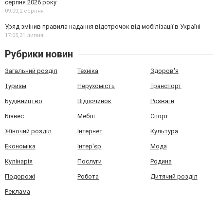
серпня 2026 року
09:00,
2 серпня
Уряд змінив правила надання відстрочок від мобілізації в Україні
17:05,
31 липня
Рубрики новин
Загальний розділ
Техніка
Здоров'я
Туризм
Нерухомість
Транспорт
Будівництво
Відпочинок
Розваги
Бізнес
Меблі
Спорт
Жіночий розділ
Інтернет
Культура
Економіка
Інтер'єр
Мода
Кулінарія
Послуги
Родина
Подорожі
Робота
Дитячий розділ
Реклама