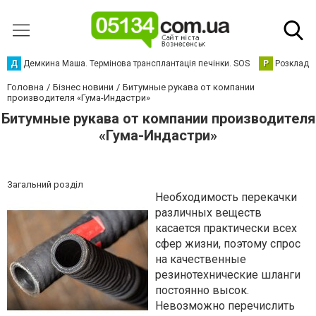
Д
Демкина Маша. Термінова трансплантація печінки. SOS
Р
Розклад р
Головна
Бізнес новини
Битумные рукава от компании
производителя «Гума-Индастри»
Битумные рукава от компании производителя
«Гума-Индастри»
Загальний розділ
Необходимость перекачки
различных веществ
касается практически всех
сфер жизни, поэтому спрос
на качественные
резинотехнические шланги
постоянно высок.
Невозможно перечислить