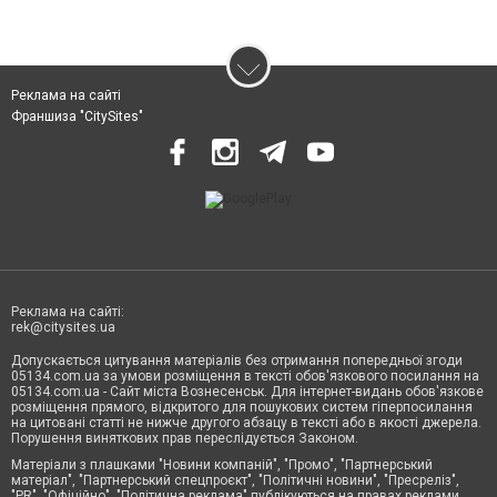
Реклама на сайті
Франшиза "CitySites"
Реклама на сайті:
rek@citysites.ua
Допускається цитування матеріалів без отримання попередньої згоди
05134.com.ua за умови розміщення в тексті обов'язкового посилання на
05134.com.ua - Сайт міста Вознесенськ. Для інтернет-видань обов'язкове
розміщення прямого, відкритого для пошукових систем гіперпосилання
на цитовані статті не нижче другого абзацу в тексті або в якості джерела.
Порушення виняткових прав переслідується Законом.
Матеріали з плашками "Новини компаній", "Промо", "Партнерський
матеріал", "Партнерський спецпроєкт", "Політичні новини", "Пресреліз",
"PR", "Офіційно", "Політична реклама" публікуються на правах реклами.