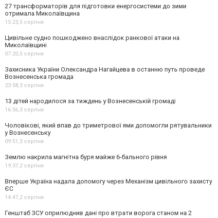
27 трансформаторів для підготовки енергосистеми до зими
отримала Миколаївщина
15:23,
5 серпня
Цивільне судно пошкоджено внаслідок ранкової атаки на
Миколаївщині
07:20,
5 серпня
Захисника України Олександра Нагайцева в останню путь проведе
Вознесенська громада
23:58,
3 серпня
13 дітей народилося за тиждень у Вознесенській громаді
16:56,
3 серпня
Чоловікові, який впав до триметрової ями допомогли рятувальники
у Вознесенську
09:51,
3 серпня
Землю накрила магнітна буря майже 6-бального рівня
19:37,
2 серпня
Вперше Україна надала допомогу через Механізм цивільного захисту
ЄС
14:47,
2 серпня
Генштаб ЗСУ оприлюднив дані про втрати ворога станом на 2