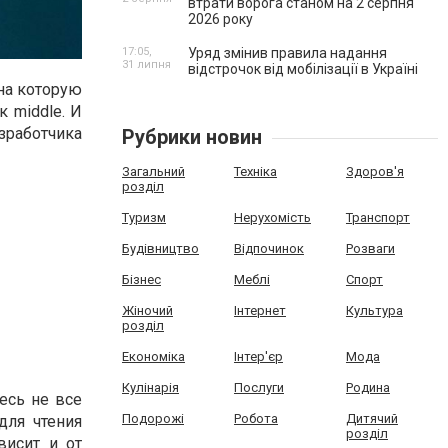
втрати ворога станом на 2 серпня
2026 року
17:05,
Уряд змінив правила надання
31 липня
відстрочок від мобілізації в Україні
 на которую
к middle. И
зработчика
Рубрики новин
Загальний
Техніка
Здоров'я
розділ
Туризм
Нерухомість
Транспорт
Будівництво
Відпочинок
Розваги
Бізнес
Меблі
Спорт
Жіночий
Інтернет
Культура
розділ
Економіка
Інтер'єр
Мода
Кулінарія
Послуги
Родина
есь не все
Подорожі
Робота
Дитячий
для чтения
розділ
висит и от