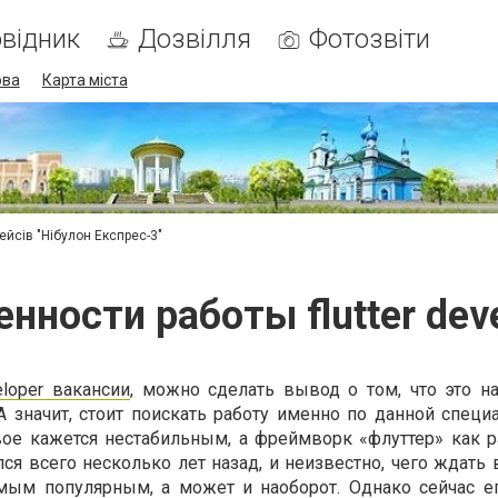
відник
Дозвілля
Фотозвіти
ова
Карта міста
ейсів "Нібулон Експрес-3"
нности работы flutter dev
veloper вакансии
, можно сделать вывод о том, что это н
 значит, стоит поискать работу именно по данной специа
вое кажется нестабильным, а фреймворк «флуттер» как р
лся всего несколько лет назад, и неизвестно, чего ждать
амым популярным, а может и наоборот. Однако сейчас е