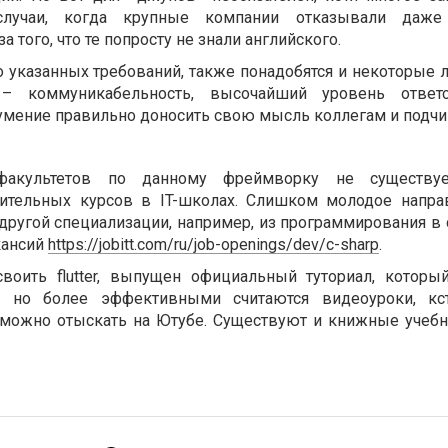
случаи, когда крупные компании отказывали даж
а того, что те попросту не знали английского.
о указанных требований, также понадобятся и некоторые 
– коммуникабельность, высочайший уровень ответст
 умение правильно доносить свою мысль коллегам и подч
акультетов по данному фреймворку не существу
ительных курсов в IT-школах. Слишком молодое напра
ругой специализации, например, из программирования в c
кансий
https://jobitt.com/ru/job-openings/dev/c-sharp
.
оить flutter, выпущен официальный туториал, которы
х, но более эффективными считаются видеоуроки, кст
 можно отыскать на Ютубе. Существуют и книжные учебн