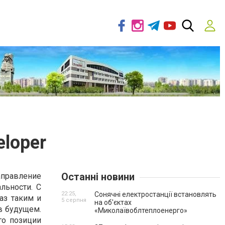
eloper
Останні новини
аправление
льности. С
22:25,
Сонячні електростанції встановлять
аз таким и
5 серпня
на об'єктах
 в будущем.
«Миколаївоблтеплоенерго»
го позиции