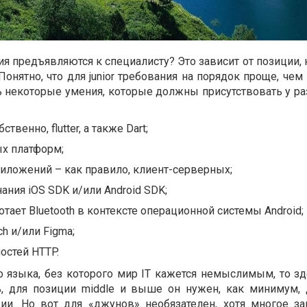
ия предъявляются к специалисту? Это зависит от позиции,
онятно, что для junior требования на порядок проще, чем 
 некоторые умения, которые должны присутствовать у ра
твенно, flutter, а также Dart;
х платформ;
иложений – как правило, клиент-серверных;
ания iOS SDK и/или Android SDK;
тает Bluetooth в контексте операционной системы Android;
h и/или Figma;
остей HTTP.
о языка, без которого мир IT кажется немыслимым, то зд
ть, для позиции middle и выше он нужен, как минимум, 
ии. Но вот для «джунов» необязателен, хотя многое за