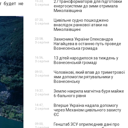
15:23,
27 трансформаторів для підготовки
r будет не
5 серпня
енергосистеми до зими отримала
Миколаївщина
07:20,
Цивільне судно пошкоджено
5 серпня
внаслідок ранкової атаки на
Миколаївщині
23:58,
Захисника України Олександра
3 серпня
Нагайцева в останню путь проведе
Вознесенська громада
16:56,
13 дітей народилося за тиждень у
3 серпня
Вознесенській громаді
09:51,
Чоловікові, який впав до триметрової
3 серпня
ями допомогли рятувальники у
Вознесенську
19:37,
Землю накрила магнітна буря майже
2 серпня
6-бального рівня
14:47,
Вперше Україна надала допомогу
2 серпня
через Механізм цивільного захисту
ЄС
09:00,
Генштаб ЗСУ оприлюднив дані про
2 серпня