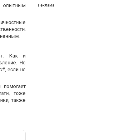
е опытным
Реклама
личностные
венности,
иненным.
ет. Как и
вление. Но
#, если не
й помогает
ати, тоже
ики, также