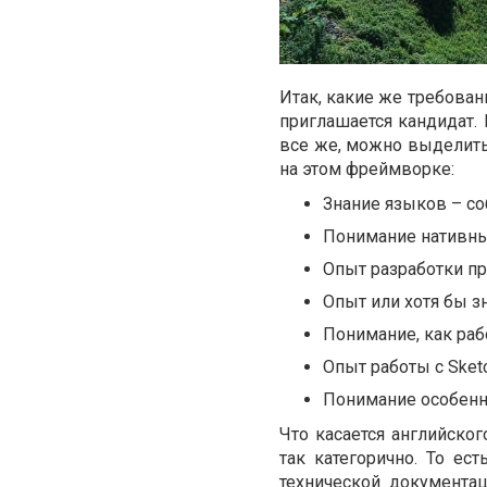
Итак, какие же требован
приглашается кандидат. П
все же, можно выделить
на этом фреймворке:
Знание языков – собс
Понимание нативны
Опыт разработки пр
Опыт или хотя бы зн
Понимание, как рабо
Опыт работы с Sketc
Понимание особенн
Что касается английског
так категорично. То ес
технической документац