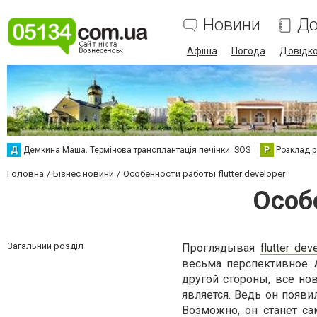
Новини
До
Афіша
Погода
Довідк
Д
Демкина Маша. Термінова трансплантація печінки. SOS
Р
Розклад р
Головна
Бізнес новини
Особенности работы flutter developer
Особе
Загальний розділ
Проглядывая
flutter de
весьма перспективное. А
другой стороны, все но
является. Ведь он появи
Возможно, он станет с