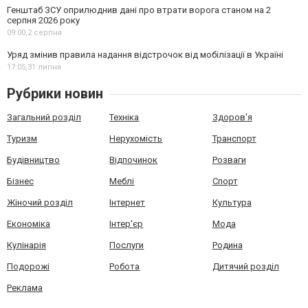
Генштаб ЗСУ оприлюднив дані про втрати ворога станом на 2
серпня 2026 року
09:00,
2 серпня
Уряд змінив правила надання відстрочок від мобілізації в Україні
17:05,
31 липня
Рубрики новин
Загальний розділ
Техніка
Здоров'я
Туризм
Нерухомість
Транспорт
Будівництво
Відпочинок
Розваги
Бізнес
Меблі
Спорт
Жіночий розділ
Інтернет
Культура
Економіка
Інтер'єр
Мода
Кулінарія
Послуги
Родина
Подорожі
Робота
Дитячий розділ
Реклама