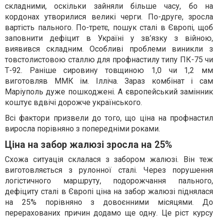
складними, оскільки зайняли більше часу, бо на
кордонах утворилися великі черги. По-друге, зросла
вартість пального. По-третє, пошук сталі в Європі, щоб
заповнити дефіцит в Україні у зв’язку з війною,
виявився складним. Особливі проблеми виникли з
товстолистовою сталлю для профнастилу типу ПК-75 чи
Т-92. Раніше сировину товщиною 1,0 чи 1,2 мм
виготовляв ММК ім. Ілліча. Зараз комбінат і сам
Маріуполь дуже пошкоджені. А європейський замінник
коштує вдвічі дорожче українського.
Всі фактори призвели до того, що ціна на профнастил
виросла порівняно з попередніми роками.
Ціна на забор жалюзі зросла на 25%
Схожа ситуація склалася з забором жалюзі. Він теж
виготовляється з рулонної сталі. Через порушення
логістичного маршруту, подорожчання пального,
дефіциту сталі в Європі ціна на забор жалюзі піднялася
на 25% порівняно з довоєнними місяцями. До
перерахованих причин додамо ще одну. Це ріст курсу