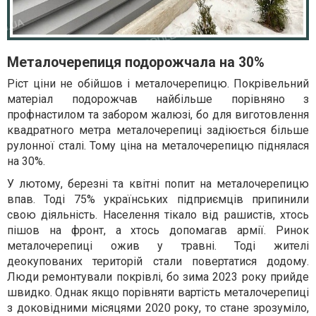
Металочерепиця подорожчала на 30%
Ріст ціни не обійшов і металочерепицю. Покрівельний
матеріал подорожчав найбільше порівняно з
профнастилом та забором жалюзі, бо для виготовлення
квадратного метра металочерепиці задіюється більше
рулонної сталі. Тому ціна на металочерепицю піднялася
на 30%.
У лютому, березні та квітні попит на металочерепицю
впав. Тоді 75% українських підприємців припинили
свою діяльність. Населення тікало від рашистів, хтось
пішов на фронт, а хтось допомагав армії. Ринок
металочерепиці ожив у травні. Тоді жителі
деокупованих територій стали повертатися додому.
Люди ремонтували покрівлі, бо зима 2023 року прийде
швидко. Однак якщо порівняти вартість металочерепиці
з доковідними місяцями 2020 року, то стане зрозуміло,