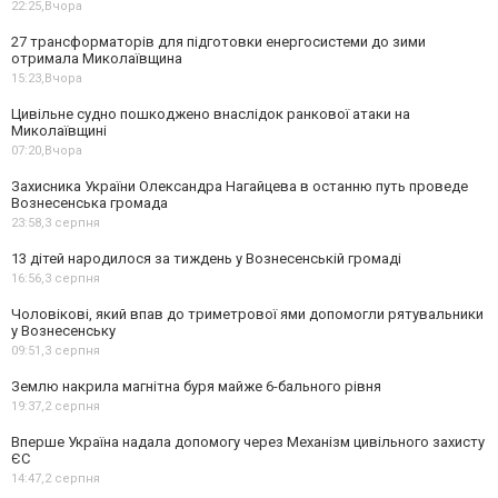
22:25,
Вчора
27 трансформаторів для підготовки енергосистеми до зими
отримала Миколаївщина
15:23,
Вчора
Цивільне судно пошкоджено внаслідок ранкової атаки на
Миколаївщині
07:20,
Вчора
Захисника України Олександра Нагайцева в останню путь проведе
Вознесенська громада
23:58,
3 серпня
13 дітей народилося за тиждень у Вознесенській громаді
16:56,
3 серпня
Чоловікові, який впав до триметрової ями допомогли рятувальники
у Вознесенську
09:51,
3 серпня
Землю накрила магнітна буря майже 6-бального рівня
19:37,
2 серпня
Вперше Україна надала допомогу через Механізм цивільного захисту
ЄС
14:47,
2 серпня