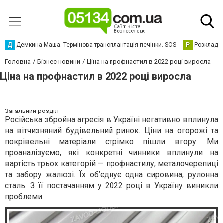
Д
Демкина Маша. Термінова трансплантація печінки. SOS
Р
Розклад р
Головна
Бізнес новини
Ціна на профнастил в 2022 році виросла
Ціна на профнастил в 2022 році виросла
Загальний розділ
Російська збройна агресія в Україні негативно вплинула
на вітчизняний будівельний ринок. Ціни на огорожі та
покрівельні матеріали стрімко пішли вгору. Ми
проаналізуємо, які конкретні чинники вплинули на
вартість трьох категорій — профнастилу, металочерепиці
та забору жалюзі. Їх об’єднує одна сировина, рулонна
сталь. З її постачанням у 2022 році в Україну виникли
проблеми.