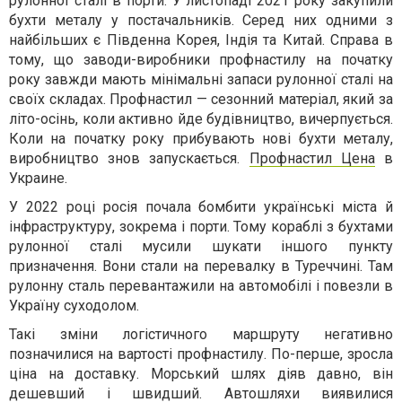
рулонної сталі в порти. У листопаді 2021 року закупили
бухти металу у постачальників. Серед них одними з
найбільших є Південна Корея, Індія та Китай. Справа в
тому, що заводи-виробники профнастилу на початку
року завжди мають мінімальні запаси рулонної сталі на
своїх складах. Профнастил — сезонний матеріал, який за
літо-осінь, коли активно йде будівництво, вичерпується.
Коли на початку року прибувають нові бухти металу,
виробництво знов запускається.
Профнастил Цена
в
Украине.
У 2022 році росія почала бомбити українські міста й
інфраструктуру, зокрема і порти. Тому кораблі з бухтами
рулонної сталі мусили шукати іншого пункту
призначення. Вони стали на перевалку в Туреччині. Там
рулонну сталь перевантажили на автомобілі і повезли в
Україну суходолом.
Такі зміни логістичного маршруту негативно
позначилися на вартості профнастилу. По-перше, зросла
ціна на доставку. Морський шлях діяв давно, він
дешевший і швидший. Автошляхи виявилися