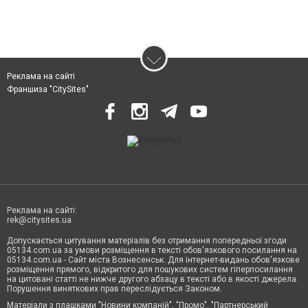
Реклама на сайті
Франшиза "CitySites"
Реклама на сайті:
rek@citysites.ua
Допускається цитування матеріалів без отримання попередньої згоди
05134.com.ua за умови розміщення в тексті обов'язкового посилання на
05134.com.ua - Сайт міста Вознесенськ. Для інтернет-видань обов'язкове
розміщення прямого, відкритого для пошукових систем гіперпосилання
на цитовані статті не нижче другого абзацу в тексті або в якості джерела.
Порушення виняткових прав переслідується Законом.
Матеріали з плашками "Новини компаній", "Промо", "Партнерський