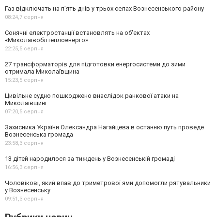
Газ відключать на п’ять днів у трьох селах Вознесенського району
08:24,
7 серпня
Сонячні електростанції встановлять на об'єктах
«Миколаївоблтеплоенерго»
22:25,
5 серпня
27 трансформаторів для підготовки енергосистеми до зими
отримала Миколаївщина
15:23,
5 серпня
Цивільне судно пошкоджено внаслідок ранкової атаки на
Миколаївщині
07:20,
5 серпня
Захисника України Олександра Нагайцева в останню путь проведе
Вознесенська громада
23:58,
3 серпня
13 дітей народилося за тиждень у Вознесенській громаді
16:56,
3 серпня
Чоловікові, який впав до триметрової ями допомогли рятувальники
у Вознесенську
09:51,
3 серпня