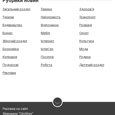
Рубрики новин
Загальний розділ
Техніка
Здоров'я
Туризм
Нерухомість
Транспорт
Будівництво
Відпочинок
Розваги
Бізнес
Меблі
Спорт
Жіночий розділ
Інтернет
Культура
Економіка
Інтер'єр
Мода
Кулінарія
Послуги
Родина
Подорожі
Робота
Дитячий розділ
Реклама
Реклама на сайті
Франшиза "CitySites"