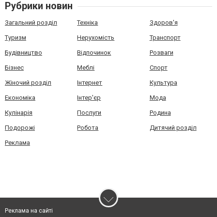
Рубрики новин
Загальний розділ
Техніка
Здоров'я
Туризм
Нерухомість
Транспорт
Будівництво
Відпочинок
Розваги
Бізнес
Меблі
Спорт
Жіночий розділ
Інтернет
Культура
Економіка
Інтер'єр
Мода
Кулінарія
Послуги
Родина
Подорожі
Робота
Дитячий розділ
Реклама
Реклама на сайті