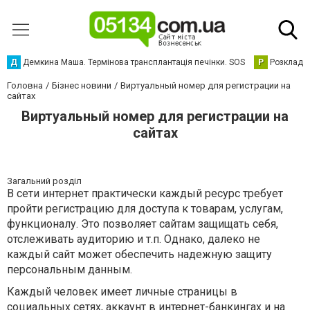
Д
Демкина Маша. Термінова трансплантація печінки. SOS
Р
Розклад р
Головна
Бізнес новини
Виртуальный номер для регистрации на
сайтах
Виртуальный номер для регистрации на
сайтах
Загальний розділ
В сети интернет практически каждый ресурс требует
пройти регистрацию для доступа к товарам, услугам,
функционалу. Это позволяет сайтам защищать себя,
отслеживать аудиторию и т.п. Однако, далеко не
каждый сайт может обеспечить надежную защиту
персональным данным.
Каждый человек имеет личные страницы в
социальных сетях, аккаунт в интернет-банкингах и на