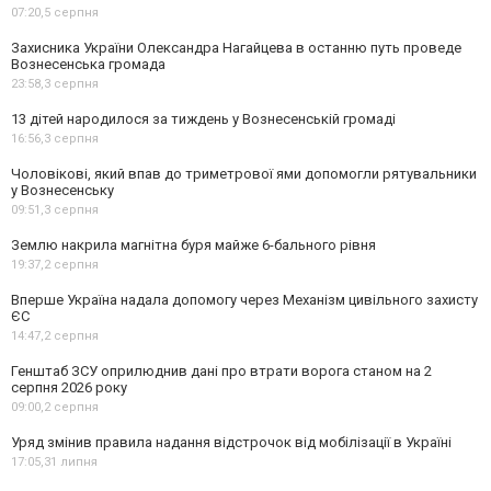
07:20,
5 серпня
Захисника України Олександра Нагайцева в останню путь проведе
Вознесенська громада
23:58,
3 серпня
13 дітей народилося за тиждень у Вознесенській громаді
16:56,
3 серпня
Чоловікові, який впав до триметрової ями допомогли рятувальники
у Вознесенську
09:51,
3 серпня
Землю накрила магнітна буря майже 6-бального рівня
19:37,
2 серпня
Вперше Україна надала допомогу через Механізм цивільного захисту
ЄС
14:47,
2 серпня
Генштаб ЗСУ оприлюднив дані про втрати ворога станом на 2
серпня 2026 року
09:00,
2 серпня
Уряд змінив правила надання відстрочок від мобілізації в Україні
17:05,
31 липня