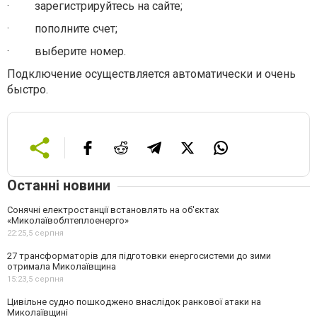
·
зарегистрируйтесь на сайте;
·
пополните счет;
·
выберите номер.
Подключение осуществляется автоматически и очень
быстро.
Останні новини
Сонячні електростанції встановлять на об'єктах
«Миколаївоблтеплоенерго»
22:25,
5 серпня
27 трансформаторів для підготовки енергосистеми до зими
отримала Миколаївщина
15:23,
5 серпня
Цивільне судно пошкоджено внаслідок ранкової атаки на
Миколаївщині