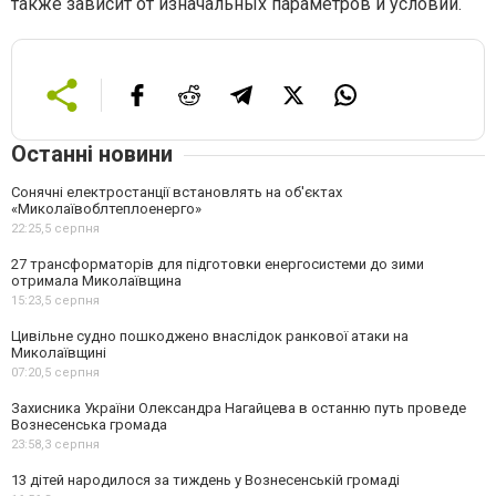
также зависит от изначальных параметров и условий.
Останні новини
Сонячні електростанції встановлять на об'єктах
«Миколаївоблтеплоенерго»
22:25,
5 серпня
27 трансформаторів для підготовки енергосистеми до зими
отримала Миколаївщина
15:23,
5 серпня
Цивільне судно пошкоджено внаслідок ранкової атаки на
Миколаївщині
07:20,
5 серпня
Захисника України Олександра Нагайцева в останню путь проведе
Вознесенська громада
23:58,
3 серпня
13 дітей народилося за тиждень у Вознесенській громаді