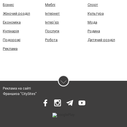
Бізнес
Меблі
Спорт
Жіночий розділ
Інтернет
Культура
Економіка
Інтер'єр
Мода
Кулінарія
Послуги
Родина
Подорожі
Робота
Дитячий розділ
Реклама
Реклама на сайті
Франшиза "CitySites"