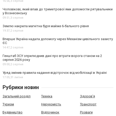
16:56,
3 серпня
Чоловікові, який впав до триметрової ями допомогли рятувальники
у Вознесенську
09:51,
3 серпня
Землю накрила магнітна буря майже 6-бального рівня
19:37,
2 серпня
Вперше Україна надала допомогу через Механізм цивільного захисту
ЄС
14:47,
2 серпня
Генштаб ЗСУ оприлюднив дані про втрати ворога станом на 2
серпня 2026 року
09:00,
2 серпня
Уряд змінив правила надання відстрочок від мобілізації в Україні
17:05,
31 липня
Рубрики новин
Загальний розділ
Техніка
Здоров'я
Туризм
Нерухомість
Транспорт
Будівництво
Відпочинок
Розваги