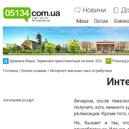
Новини
До
Афіша
Погода
Довідк
Д
Демкина Маша. Термінова трансплантація печінки. SOS
Р
Розклад р
Головна
Бізнес новини
Интернет-магазин секс атрибутики
Инте
Загальний розділ
Вечером, после тяжелог
получить хоть немного у
релаксации. Кроме того,
Но, бывает и так, чт