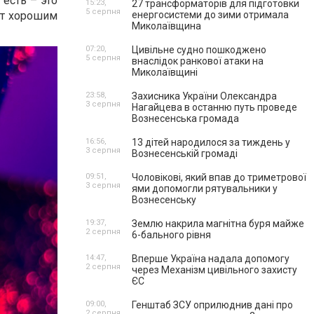
 есть – это
15:23,
27 трансформаторів для підготовки
5 серпня
ут хорошим
енергосистеми до зими отримала
Миколаївщина
07:20,
Цивільне судно пошкоджено
5 серпня
внаслідок ранкової атаки на
Миколаївщині
23:58,
Захисника України Олександра
3 серпня
Нагайцева в останню путь проведе
Вознесенська громада
16:56,
13 дітей народилося за тиждень у
3 серпня
Вознесенській громаді
09:51,
Чоловікові, який впав до триметрової
3 серпня
ями допомогли рятувальники у
Вознесенську
19:37,
Землю накрила магнітна буря майже
2 серпня
6-бального рівня
14:47,
Вперше Україна надала допомогу
2 серпня
через Механізм цивільного захисту
ЄС
09:00,
Генштаб ЗСУ оприлюднив дані про
2 серпня