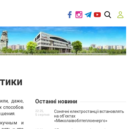
утики
Останні новини
или, даже,
х способов
22:25,
Сонячні електростанції встановлять
ошения.
5 серпня
на об'єктах
«Миколаївоблтеплоенерго»
скучным и