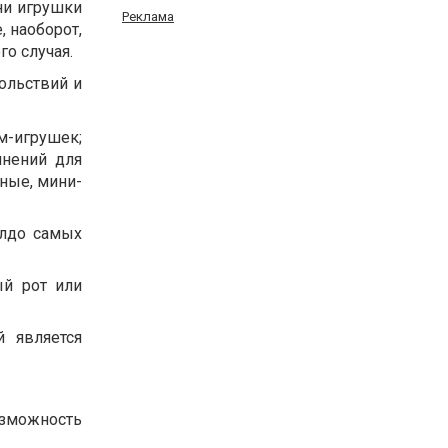
ни игрушки
Реклама
, наоборот,
го случая.
ольствий и
-игрушек;
лнений для
мные, мини-
илдо самых
ый рот или
й является
озможность