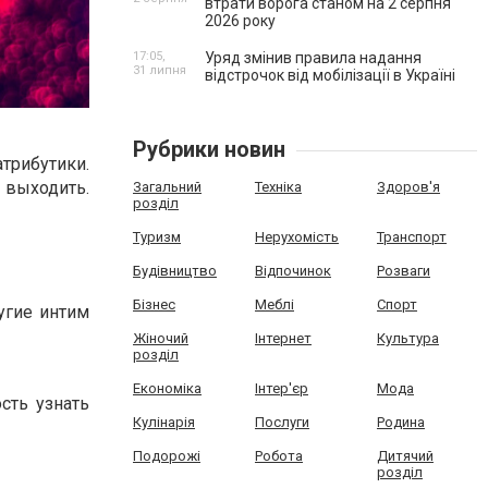
втрати ворога станом на 2 серпня
2026 року
17:05,
Уряд змінив правила надання
31 липня
відстрочок від мобілізації в Україні
Рубрики новин
трибутики.
 выходить.
Загальний
Техніка
Здоров'я
розділ
Туризм
Нерухомість
Транспорт
Будівництво
Відпочинок
Розваги
Бізнес
Меблі
Спорт
угие интим
Жіночий
Інтернет
Культура
розділ
Економіка
Інтер'єр
Мода
сть узнать
Кулінарія
Послуги
Родина
Подорожі
Робота
Дитячий
розділ