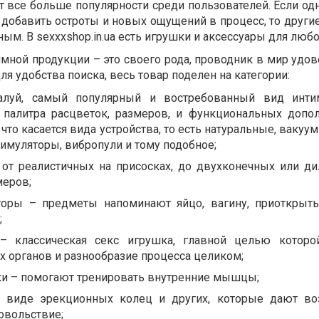
т все больше популярности среди пользователей. Если од
 добавить остроты и новых ощущений в процесс, то другие
ым. В sexxxshop.in.ua есть игрушки и аксессуары для любо
мной продукции – это своего рода, проводник в мир удов
ля удобства поиска, весь товар поделен на категории:
луй, самый популярный и востребованный вид интим
 палитра расцветок, размеров, и функциональных допо
что касается вида устройства, то есть натуральные, вакуу
имуляторы, вибропули и тому подобное;
от реалистичных на присосках, до двухконечных или д
меров;
торы – предметы напоминают яйцо, вагину, приоткрыт
;
– классическая секс игрушка, главной целью которо
 органов и разнообразие процесса целиком;
и – помогают тренировать внутренние мышцы;
в виде эрекционных колец и других, которые дают в
овольствие;