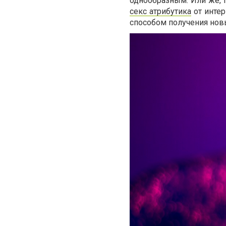
однообразным. Или же, п
секс атрибутика
от интер
способом получения нов