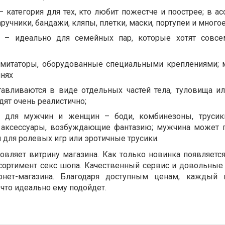
категория для тех, кто любит пожестче и поострее; в ас
аручники, бандажи, кляпы, плетки, маски, портупеи и многое
 – идеально для семейных пар, которые хотят совсе
митаторы, оборудованные специальными креплениями; 
мнях
тавливаются в виде отдельных частей тела, туловища и
дят очень реалистично;
е для мужчин и женщин – боди, комбинезоны, трусики
 аксессуары, возбуждающие фантазию; мужчина может 
для ролевых игр или эротичные трусики.
овляет витрину магазина. Как только новинка появляется
ссортимент секс шопа. Качественный сервис и довольные
рнет-магазина. Благодаря доступным ценам, каждый п
 что идеально ему подойдет.