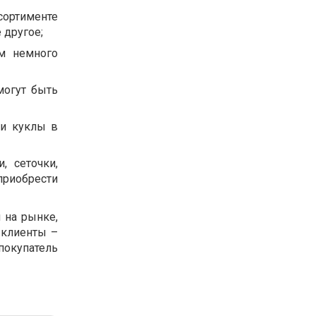
сортименте
 другое;
м немного
могут быть
ли куклы в
, сеточки,
приобрести
 на рынке,
 клиенты –
окупатель