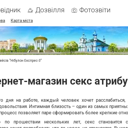
відник
Дозвілля
Фотозвіти
ова
Карта міста
ейсів "Нібулон Експрес-3"
рнет-магазин секс атриб
о дня на работе, каждый человек хочет расслабиться, 
довольствия. Интимная близость – один из самых приятны
 процесс позволяет паре сформировать более крепкие отн
о по прошествии нескольких лет, секс становится 