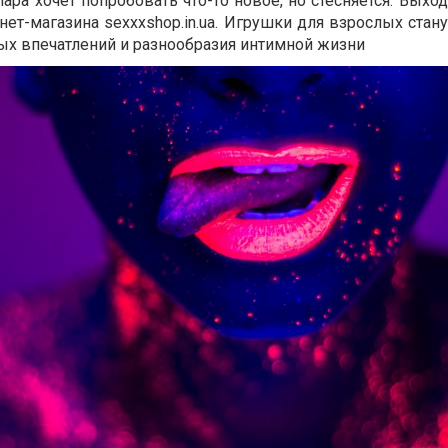
ара хочет попробовать что-то новое, но стесняется. Выход
нет-магазина sexxxshop.in.ua. Игрушки для взрослых стан
ых впечатлений и разнообразия интимной жизни