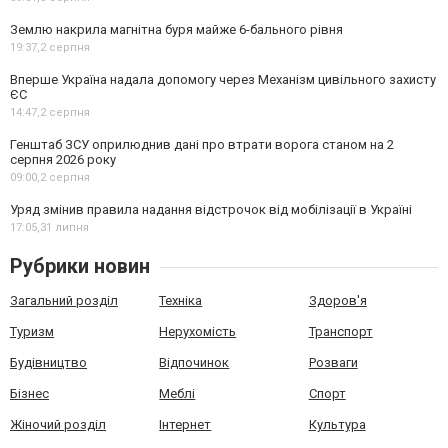
Землю накрила магнітна буря майже 6-бального рівня
19:37,
2 серпня
Вперше Україна надала допомогу через Механізм цивільного захисту
ЄС
14:47,
2 серпня
Генштаб ЗСУ оприлюднив дані про втрати ворога станом на 2
серпня 2026 року
09:00,
2 серпня
Уряд змінив правила надання відстрочок від мобілізації в Україні
17:05,
31 липня
Рубрики новин
Загальний розділ
Техніка
Здоров'я
Туризм
Нерухомість
Транспорт
Будівництво
Відпочинок
Розваги
Бізнес
Меблі
Спорт
Жіночий розділ
Інтернет
Культура