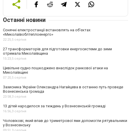
Останні новини
Сонячні електростанції встановлять на об'єктах
«Миколаївоблтеплоенерго»
22:25,
5 серпня
27 трансформаторів для підготовки енергосистеми до зими
отримала Миколаївщина
15:23,
5 серпня
Цивільне судно пошкоджено внаслідок ранкової атаки на
Миколаївщині
07:20,
5 серпня
Захисника України Олександра Нагайцева в останню путь проведе
Вознесенська громада
23:58,
3 серпня
13 дітей народилося за тиждень у Вознесенській громаді
16:56,
3 серпня
Чоловікові, який впав до триметрової ями допомогли рятувальники
у Вознесенську
09:51,
3 серпня