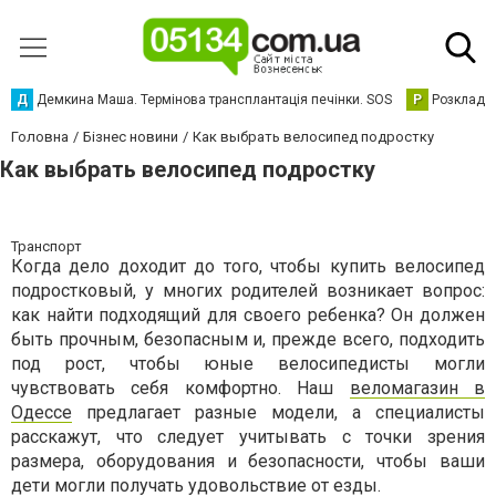
Д
Демкина Маша. Термінова трансплантація печінки. SOS
Р
Розклад р
Головна
Бізнес новини
Как выбрать велосипед подростку
Как выбрать велосипед подростку
Транспорт
Когда дело доходит до того, чтобы купить велосипед
подростковый, у многих родителей возникает вопрос:
как найти подходящий для своего ребенка? Он должен
быть прочным, безопасным и, прежде всего, подходить
под рост, чтобы юные велосипедисты могли
чувствовать себя комфортно. Наш
веломагазин в
Одессе
предлагает разные модели, а специалисты
расскажут, что следует учитывать с точки зрения
размера, оборудования и безопасности, чтобы ваши
дети могли получать удовольствие от езды.