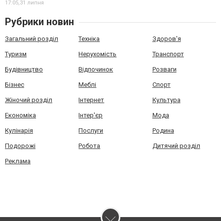
17:05,
31 липня
Рубрики новин
Загальний розділ
Техніка
Здоров'я
Туризм
Нерухомість
Транспорт
Будівництво
Відпочинок
Розваги
Бізнес
Меблі
Спорт
Жіночий розділ
Інтернет
Культура
Економіка
Інтер'єр
Мода
Кулінарія
Послуги
Родина
Подорожі
Робота
Дитячий розділ
Реклама