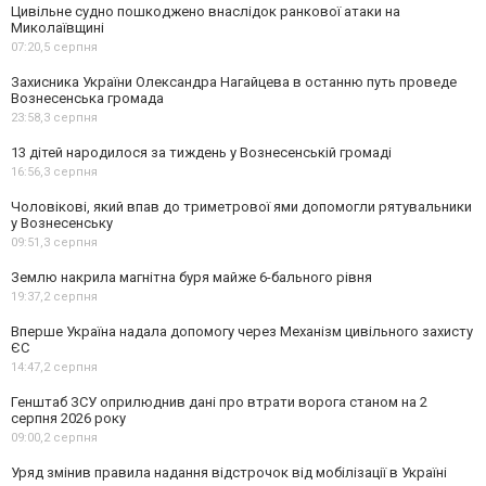
Цивільне судно пошкоджено внаслідок ранкової атаки на
Миколаївщині
07:20,
5 серпня
Захисника України Олександра Нагайцева в останню путь проведе
Вознесенська громада
23:58,
3 серпня
13 дітей народилося за тиждень у Вознесенській громаді
16:56,
3 серпня
Чоловікові, який впав до триметрової ями допомогли рятувальники
у Вознесенську
09:51,
3 серпня
Землю накрила магнітна буря майже 6-бального рівня
19:37,
2 серпня
Вперше Україна надала допомогу через Механізм цивільного захисту
ЄС
14:47,
2 серпня
Генштаб ЗСУ оприлюднив дані про втрати ворога станом на 2
серпня 2026 року
09:00,
2 серпня
Уряд змінив правила надання відстрочок від мобілізації в Україні