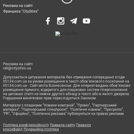
Реклама на сайті
Франшиза "CitySites"
Реклама на сайті:
rek@citysites.ua
Допускається цитування матеріалів без отримання попередньої згоди
05134.com.ua за умови розміщення в тексті обов'язкового посилання на
05134.com.ua - Сайт міста Вознесенськ. Для інтернет-видань обов'язкове
розміщення прямого, відкритого для пошукових систем гіперпосилання
на цитовані статті не нижче другого абзацу в тексті або в якості джерела.
Порушення виняткових прав переслідується Законом.
Матеріали з плашками "Новини компаній", "Промо", "Партнерський
матеріал", "Партнерський спецпроєкт", "Політичні новини", "Пресреліз",
"PR", "Офіційно", "Політична реклама" публікуються на правах реклами.
Політика конфіденційності
Правила сайту
Правила
класифайд
Редакційна політика