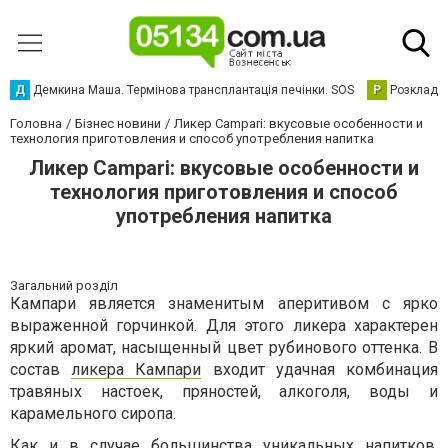
Д
Демкина Маша. Термінова трансплантація печінки. SOS
Р
Розклад р
Головна
Бізнес новини
Ликер Campari: вкусовые особенности и
технология приготовления и способ употребления напитка
Ликер Campari: вкусовые особенности и
технология приготовления и способ
употребления напитка
Загальний розділ
Кампари является знаменитым аперитивом с ярко
выраженной горчинкой. Для этого ликера характерен
яркий аромат, насыщенный цвет рубинового оттенка. В
состав
ликера Кампари
входит удачная комбинация
травяных настоек, пряностей, алкоголя, воды и
карамельного сиропа.
Как и в случае большинства уникальных напитков,