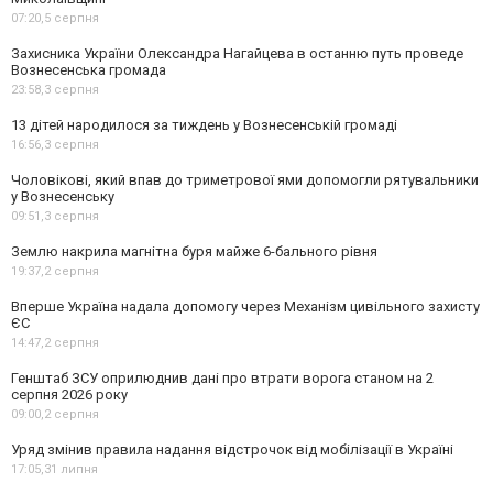
07:20,
5 серпня
Захисника України Олександра Нагайцева в останню путь проведе
Вознесенська громада
23:58,
3 серпня
13 дітей народилося за тиждень у Вознесенській громаді
16:56,
3 серпня
Чоловікові, який впав до триметрової ями допомогли рятувальники
у Вознесенську
09:51,
3 серпня
Землю накрила магнітна буря майже 6-бального рівня
19:37,
2 серпня
Вперше Україна надала допомогу через Механізм цивільного захисту
ЄС
14:47,
2 серпня
Генштаб ЗСУ оприлюднив дані про втрати ворога станом на 2
серпня 2026 року
09:00,
2 серпня
Уряд змінив правила надання відстрочок від мобілізації в Україні
17:05,
31 липня