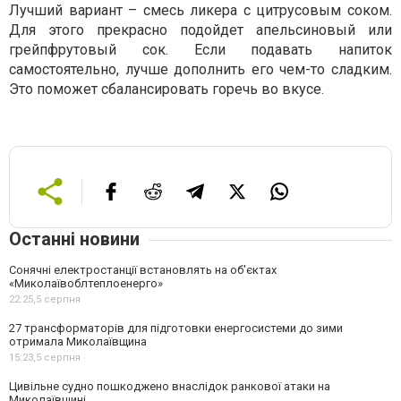
Лучший вариант – смесь ликера с цитрусовым соком.
Для этого прекрасно подойдет апельсиновый или
грейпфрутовый сок. Если подавать напиток
самостоятельно, лучше дополнить его чем-то сладким.
Это поможет сбалансировать горечь во вкусе.
Останні новини
Сонячні електростанції встановлять на об'єктах
«Миколаївоблтеплоенерго»
22:25,
5 серпня
27 трансформаторів для підготовки енергосистеми до зими
отримала Миколаївщина
15:23,
5 серпня
Цивільне судно пошкоджено внаслідок ранкової атаки на
Миколаївщині