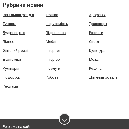
Рубрики новин
Загальний розділ
Техніка
Здоров'я
Туризм
Нерухомість
Транспорт
Будівництво
Відпочинок
Розваги
Бізнес
Меблі
Спорт
Жіночий розділ
Інтернет
Культура
Економіка
Інтер'єр
Мода
Кулінарія
Послуги
Родина
Подорожі
Робота
Дитячий розділ
Реклама
Реклама на сайті