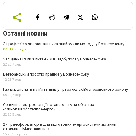
Останні новини
З професією зварювальника знайомили молодь у Вознесенську
07:31,
Сьогодні
Засідання Ради з питань ВПО відбулося у Вознесенську
22:26,
7 серпня
Ветеранський простір працює у Вознесенську
12:25,
7 серпня
Газ відключать на п’ять днів у трьох селах Вознесенського району
08:24,
7 серпня
Сонячні електростанції встановлять на об'єктах
«Миколаївоблтеплоенерго»
22:25,
5 серпня
27 трансформаторів для підготовки енергосистеми до зими
отримала Миколаївщина
15:23,
5 серпня