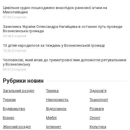
Цивільне судно пошкоджено внаслідок ранкової атаки на
Миколаївщині
07:20,
5 серпня
Захисника України Олександра Нагайцева в останню путь проведе
Вознесенська громада
23:58,
3 серпня
13 дітей народилося за тиждень у Вознесенській громаді
16:56,
3 серпня
Чоловікові, який впав до триметрової ями допомогли рятувальники
у Вознесенську
09:51,
3 серпня
Рубрики новин
Загальний розділ
Техніка
Здоров'я
Туризм
Нерухомість
Транспорт
Будівництво
Відпочинок
Розваги
Бізнес
Меблі
Спорт
Жіночий розділ
Інтернет
Культура