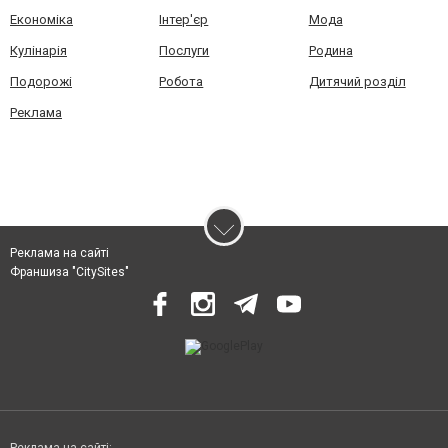
Економіка
Інтер'єр
Мода
Кулінарія
Послуги
Родина
Подорожі
Робота
Дитячий розділ
Реклама
Реклама на сайті
Франшиза "CitySites"
Реклама на сайті: