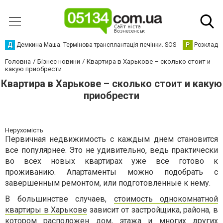
Д
Демкина Маша. Термінова трансплантація печінки. SOS
Р
Розклад р
Головна
Бізнес новини
Квартира в Харькове – сколько стоит и
какую приобрести
Квартира в Харькове – сколько стоит и какую
приобрести
Нерухомість
Первичная недвижимость с каждым днем становится
все популярнее. Это не удивительно, ведь практически
во всех новых квартирах уже все готово к
проживанию. Апартаменты можно подобрать с
завершенным ремонтом, или подготовленные к нему.
В большинстве случаев,
стоимость однокомнатной
квартиры в Харькове
зависит от застройщика, района, в
котором расположен дом, этажа и многих других