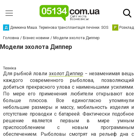
Д
Демкина Маша. Термінова трансплантація печінки. SOS
Р
Розклад р
Головна
Бізнес новини
Модели эхолота Диппер
Модели эхолота Диппер
Техніка
Для рыбной ловли
эхолот Диппер
− незаменимая вещь
каждого современного рыболова, позволяющий
добиться прекрасного улова с наименьшими усилиями.
По мере его применения любители открывают все
больше плюсов. Все единогласно упомянули
небольшие размеры и массу, мобильность изделия и
отсутствие проводки с батареей. Фактически подобное
решение является первым в мире умным
приспособлением с новым программным
обеспечением. Рыболовы смотрят на рельеф дна с