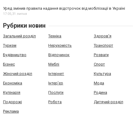
Уряд змінив правила надання відстрочок від мобілізації в Україні
17:05,
31 липня
Рубрики новин
Загальний розділ
Техніка
Здоров'я
Туризм
Нерухомість
Транспорт
Будівництво
Відпочинок
Розваги
Бізнес
Меблі
Спорт
Жіночий розділ
Інтернет
Культура
Економіка
Інтер'єр
Мода
Кулінарія
Послуги
Родина
Подорожі
Робота
Дитячий розділ
Реклама