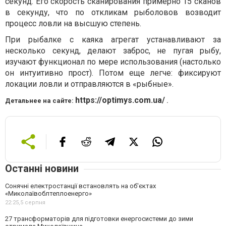
секунд. Его скорость сканирования примерно 15 сканов
в секунду, что по откликам рыболовов возводит
процесс ловли на высшую степень.
При рыбалке с каяка агрегат устанавливают за
несколько секунд, делают заброс, не пугая рыбу,
изучают функционал по мере использования (настолько
он интуитивно прост). Потом еще легче: фиксируют
локации ловли и отправляются в «рыбные».
https://optimys.com.ua/
Детальнее на сайте:
.
Останні новини
Сонячні електростанції встановлять на об'єктах
«Миколаївоблтеплоенерго»
22:25,
5 серпня
27 трансформаторів для підготовки енергосистеми до зими