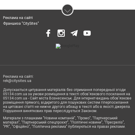
Реклама на сайті
Франшиза "CitySites"
Реклама на сайті:
rek@citysites.ua
Допускається цитування матеріалів без отримання попередньої згоди
05134.com.ua за умови розміщення в тексті обов'язкового посилання на
05134.com.ua - Сайт міста Вознесенськ. Для інтернет-видань обов'язкове
розміщення прямого, відкритого для пошукових систем гіперпосилання
на цитовані статті не нижче другого абзацу в тексті або в якості джерела.
Порушення виняткових прав переслідується Законом.
Матеріали з плашками "Новини компаній", "Промо", "Партнерський
матеріал", "Партнерський спецпроєкт", "Політичні новини", "Пресреліз",
"PR", "Офіційно", "Політична реклама" публікуються на правах реклами.