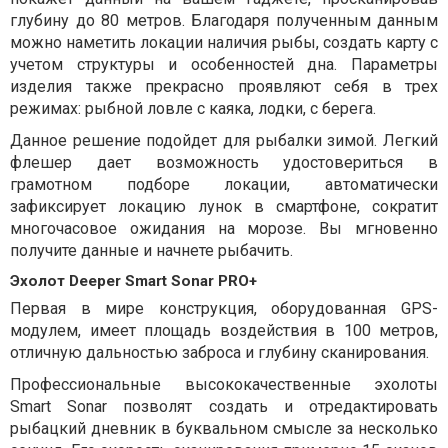
глубину до 80 метров. Благодаря полученным данным
можно наметить локации наличия рыбы, создать карту с
учетом структуры и особенностей дна. Параметры
изделия также прекрасно проявляют себя в трех
режимах: рыбной ловле с каяка, лодки, с берега.
Данное решение подойдет для рыбалки зимой. Легкий
флешер дает возможность удостовериться в
грамотном подборе локации, автоматически
зафиксирует локацию лунок в смартфоне, сократит
многочасовое ожидания на морозе. Вы мгновенно
получите данные и начнете рыбачить.
Эхолот Deeper Smart Sonar PRO+
Первая в мире конструкция, оборудованная GPS-
модулем, имеет площадь воздействия в 100 метров,
отличную дальностью заброса и глубину сканирования.
Профессиональные высококачественные эхолоты
Smart Sonar позволят создать и отредактировать
рыбацкий дневник в буквальном смысле за несколько