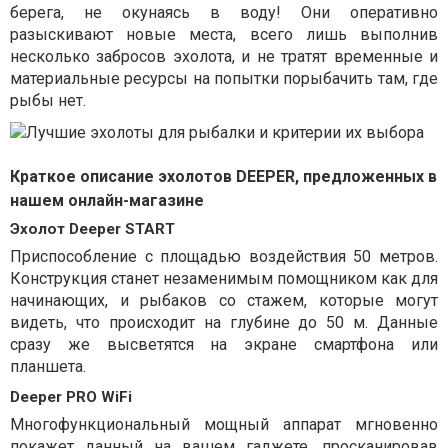
берега, не окунаясь в воду! Они оперативно
разыскивают новые места, всего лишь выполнив
несколько забросов эхолота, и не тратят временные и
материальные ресурсы на попытки порыбачить там, где
рыбы нет.
Краткое описание эхолотов DEEPER, предложенных в
нашем онлайн-магазине
Эхолот Deeper START
Приспособление с площадью воздействия 50 метров.
Конструкция станет незаменимым помощником как для
начинающих, и рыбаков со стажем, которые могут
видеть, что происходит на глубине до 50 м. Данные
сразу же высветятся на экране смартфона или
планшета.
Deeper PRO WiFi
Многофункциональный мощный аппарат мгновенно
покажет данный на вашем гаджете, просканировав