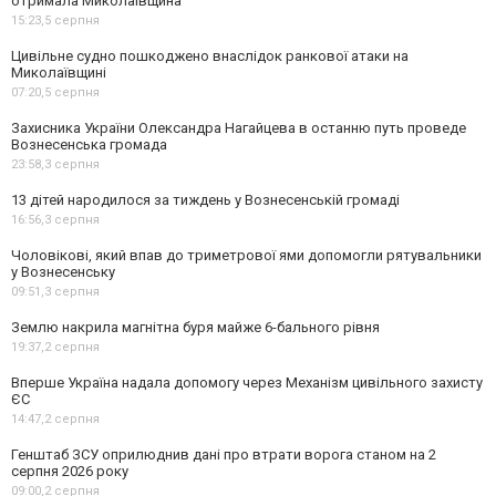
отримала Миколаївщина
15:23,
5 серпня
Цивільне судно пошкоджено внаслідок ранкової атаки на
Миколаївщині
07:20,
5 серпня
Захисника України Олександра Нагайцева в останню путь проведе
Вознесенська громада
23:58,
3 серпня
13 дітей народилося за тиждень у Вознесенській громаді
16:56,
3 серпня
Чоловікові, який впав до триметрової ями допомогли рятувальники
у Вознесенську
09:51,
3 серпня
Землю накрила магнітна буря майже 6-бального рівня
19:37,
2 серпня
Вперше Україна надала допомогу через Механізм цивільного захисту
ЄС
14:47,
2 серпня
Генштаб ЗСУ оприлюднив дані про втрати ворога станом на 2
серпня 2026 року
09:00,
2 серпня