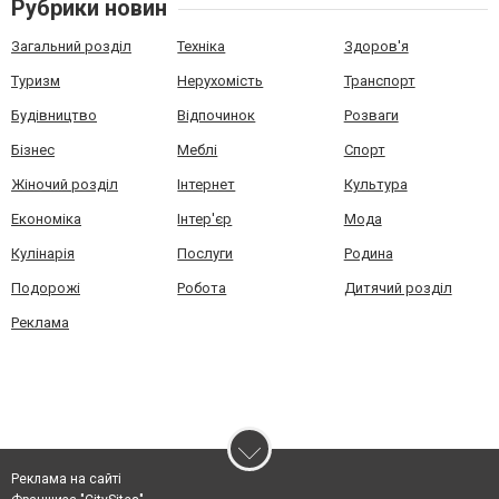
Рубрики новин
Загальний розділ
Техніка
Здоров'я
Туризм
Нерухомість
Транспорт
Будівництво
Відпочинок
Розваги
Бізнес
Меблі
Спорт
Жіночий розділ
Інтернет
Культура
Економіка
Інтер'єр
Мода
Кулінарія
Послуги
Родина
Подорожі
Робота
Дитячий розділ
Реклама
Реклама на сайті