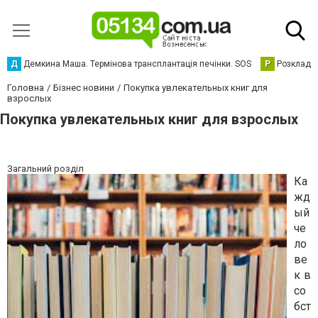
Д
Демкина Маша. Термінова трансплантація печінки. SOS
Р
Розклад р
Головна
Бізнес новини
Покупка увлекательных книг для
взрослых
Покупка увлекательных книг для взрослых
Загальний розділ
Ка
жд
ый
че
ло
ве
к в
со
бст