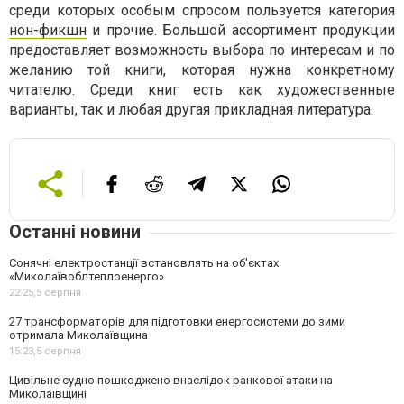
среди которых особым спросом пользуется категория
нон-фикшн
и прочие. Большой ассортимент продукции
предоставляет возможность выбора по интересам и по
желанию той книги, которая нужна конкретному
читателю. Среди книг есть как художественные
варианты, так и любая другая прикладная литература.
Останні новини
Сонячні електростанції встановлять на об'єктах
«Миколаївоблтеплоенерго»
22:25,
5 серпня
27 трансформаторів для підготовки енергосистеми до зими
отримала Миколаївщина
15:23,
5 серпня
Цивільне судно пошкоджено внаслідок ранкової атаки на
Миколаївщині