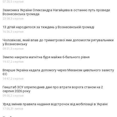
07:20,
5 серпня
Захисника України Олександра Нагайцева в останню путь проведе
Вознесенська громада
23:58,
3 серпня
13 дітей народилося за тиждень у Вознесенській громаді
16:56,
3 серпня
Чоловікові, який впав до триметрової ями допомогли рятувальники
у Вознесенську
09:51,
3 серпня
Землю накрила магнітна буря майже 6-бального рівня
19:37,
2 серпня
Вперше Україна надала допомогу через Механізм цивільного захисту
ЄС
14:47,
2 серпня
Генштаб ЗСУ оприлюднив дані про втрати ворога станом на 2
серпня 2026 року
09:00,
2 серпня
Уряд змінив правила надання відстрочок від мобілізації в Україні
17:05,
31 липня