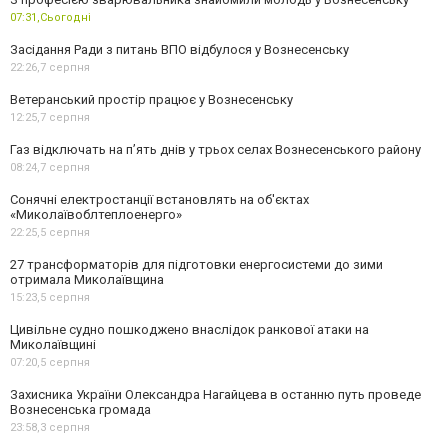
07:31,
Сьогодні
Засідання Ради з питань ВПО відбулося у Вознесенську
22:26,
7 серпня
Ветеранський простір працює у Вознесенську
12:25,
7 серпня
Газ відключать на п’ять днів у трьох селах Вознесенського району
08:24,
7 серпня
Сонячні електростанції встановлять на об'єктах
«Миколаївоблтеплоенерго»
22:25,
5 серпня
27 трансформаторів для підготовки енергосистеми до зими
отримала Миколаївщина
15:23,
5 серпня
Цивільне судно пошкоджено внаслідок ранкової атаки на
Миколаївщині
07:20,
5 серпня
Захисника України Олександра Нагайцева в останню путь проведе
Вознесенська громада
23:58,
3 серпня