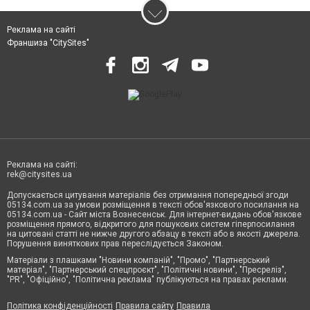
Реклама на сайті
Франшиза "CitySites"
Реклама на сайті:
rek@citysites.ua
Допускається цитування матеріалів без отримання попередньої згоди
05134.com.ua за умови розміщення в тексті обов'язкового посилання на
05134.com.ua - Сайт міста Вознесенськ. Для інтернет-видань обов'язкове
розміщення прямого, відкритого для пошукових систем гіперпосилання
на цитовані статті не нижче другого абзацу в тексті або в якості джерела.
Порушення виняткових прав переслідується Законом.
Матеріали з плашками "Новини компаній", "Промо", "Партнерський
матеріал", "Партнерський спецпроєкт", "Політичні новини", "Пресреліз",
"PR", "Офіційно", "Політична реклама" публікуються на правах реклами.
Політика конфіденційності
Правила сайту
Правила