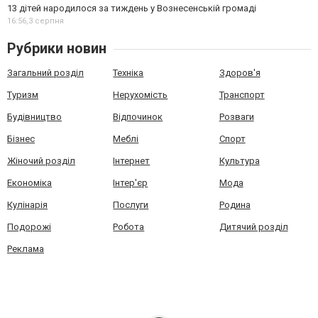
13 дітей народилося за тиждень у Вознесенській громаді
16:56,
3 серпня
Рубрики новин
Загальний розділ
Техніка
Здоров'я
Туризм
Нерухомість
Транспорт
Будівництво
Відпочинок
Розваги
Бізнес
Меблі
Спорт
Жіночий розділ
Інтернет
Культура
Економіка
Інтер'єр
Мода
Кулінарія
Послуги
Родина
Подорожі
Робота
Дитячий розділ
Реклама