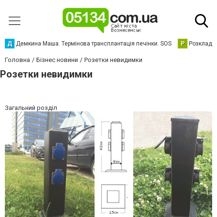
Д
Демкина Маша. Термінова трансплантація печінки. SOS
Р
Розклад р
Головна
Бізнес новини
Розетки невидимки
Розетки невидимки
Загальний розділ