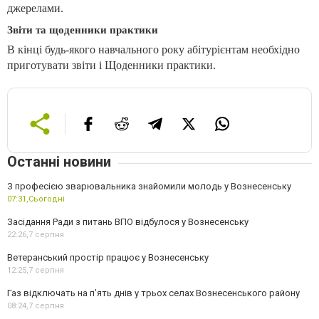
джерелами.
Звіти та щоденники практики
В кінці будь-якого навчального року абітурієнтам необхідно
приготувати звіти і Щоденники практики.
Останні новини
З професією зварювальника знайомили молодь у Вознесенську
07:31,
Сьогодні
Засідання Ради з питань ВПО відбулося у Вознесенську
22:26,
7 серпня
Ветеранський простір працює у Вознесенську
12:25,
7 серпня
Газ відключать на п’ять днів у трьох селах Вознесенського району
08:24,
7 серпня