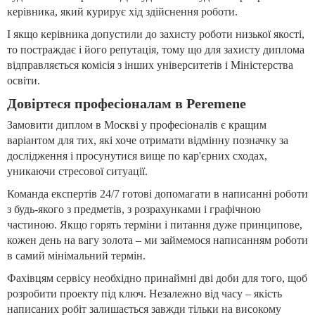
керівника, який курирує хід здійснення роботи.
І якщо керівника допустили до захисту роботи низької якості,
то постраждає і його репутація, тому що для захисту диплома
відправляється комісія з інших університетів і Міністерства
освіти.
Довіртеся професіоналам в Peremene
Замовити диплом в Москві у професіоналів є кращим
варіантом для тих, які хоче отримати відмінну позначку за
дослідження і просунутися вище по кар'єрних сходах,
уникаючи стресової ситуації.
Команда експертів 24/7 готові допомагати в написанні роботи
з будь-якого з предметів, з розрахунками і графічною
частиною. Якщо горять терміни і питання дуже принципове,
кожен день на вагу золота – ми займемося написанням роботи
в самий мінімальний термін.
Фахівцям сервісу необхідно принаймні дві доби для того, щоб
розробити проекту під ключ. Незалежно від часу – якість
написаних робіт залишається завжди тільки на високому