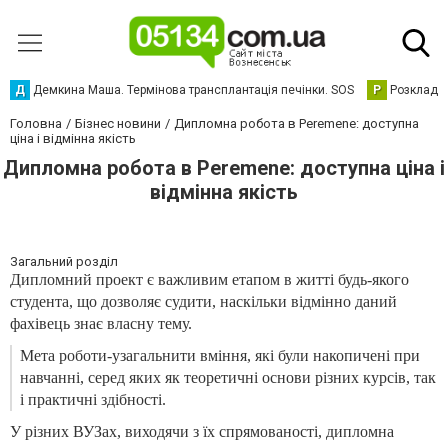
Д
Демкина Маша. Термінова трансплантація печінки. SOS
Р
Розклад р
Головна
Бізнес новини
Дипломна робота в Peremene: доступна
ціна і відмінна якість
Дипломна робота в Peremene: доступна ціна і
відмінна якість
Загальний розділ
Дипломний проект є важливим етапом в житті будь-якого
студента, що дозволяє судити, наскільки відмінно даний
фахівець знає власну тему.
Мета роботи-узагальнити вміння, які були накопичені при
навчанні, серед яких як теоретичні основи різних курсів, так
і практичні здібності.
У різних ВУЗах, виходячи з їх спрямованості, дипломна