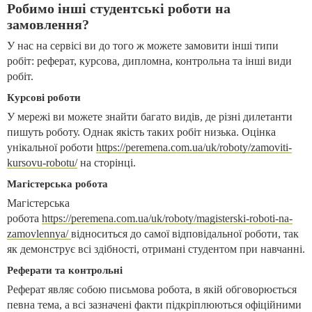
Робимо інші студентські роботи на
замовлення?
У нас на сервісі ви до того ж можете замовити інші типи
робіт: реферат, курсова, дипломна, контрольна та інші види
робіт.
Курсові роботи
У мережі ви можете знайти багато видів, де різні дилетанти
пишуть роботу. Однак якість таких робіт низька. Оцінка
унікальної роботи
https://peremena.com.ua/uk/roboty/zamoviti-
kursovu-robotu/
на сторінці.
Магістерська робота
Магістерська
робота
https://peremena.com.ua/uk/roboty/magisterski-roboti-na-
zamovlennya/
відноситься до самої відповідальної роботи, так
як демонструє всі здібності, отримані студентом при навчанні.
Реферати та контрольні
Реферат являє собою письмова робота, в якій обговорюється
певна тема, а всі зазначені факти підкріплюються офіційними