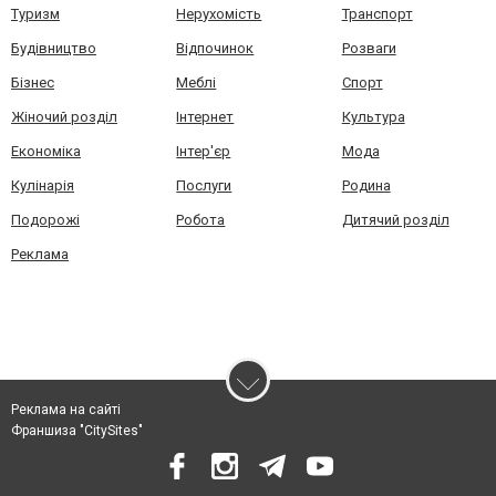
Туризм
Нерухомість
Транспорт
Будівництво
Відпочинок
Розваги
Бізнес
Меблі
Спорт
Жіночий розділ
Інтернет
Культура
Економіка
Інтер'єр
Мода
Кулінарія
Послуги
Родина
Подорожі
Робота
Дитячий розділ
Реклама
Реклама на сайті
Франшиза "CitySites"