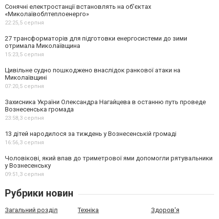
Сонячні електростанції встановлять на об'єктах
«Миколаївоблтеплоенерго»
22:25,
5 серпня
27 трансформаторів для підготовки енергосистеми до зими
отримала Миколаївщина
15:23,
5 серпня
Цивільне судно пошкоджено внаслідок ранкової атаки на
Миколаївщині
07:20,
5 серпня
Захисника України Олександра Нагайцева в останню путь проведе
Вознесенська громада
23:58,
3 серпня
13 дітей народилося за тиждень у Вознесенській громаді
16:56,
3 серпня
Чоловікові, який впав до триметрової ями допомогли рятувальники
у Вознесенську
09:51,
3 серпня
Рубрики новин
Загальний розділ
Техніка
Здоров'я