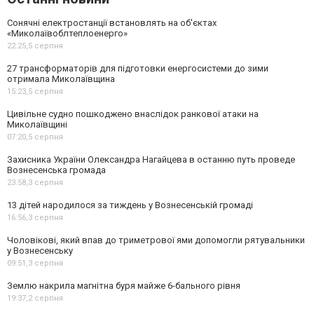
Сонячні електростанції встановлять на об'єктах
«Миколаївоблтеплоенерго»
22:25,
5 серпня
27 трансформаторів для підготовки енергосистеми до зими
отримала Миколаївщина
15:23,
5 серпня
Цивільне судно пошкоджено внаслідок ранкової атаки на
Миколаївщині
07:20,
5 серпня
Захисника України Олександра Нагайцева в останню путь проведе
Вознесенська громада
23:58,
3 серпня
13 дітей народилося за тиждень у Вознесенській громаді
16:56,
3 серпня
Чоловікові, який впав до триметрової ями допомогли рятувальники
у Вознесенську
09:51,
3 серпня
Землю накрила магнітна буря майже 6-бального рівня
19:37,
2 серпня