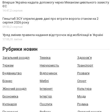
Вперше Україна надала допомогу через Механізм цивільного захисту
ЄС
14:47,
2 серпня
Генштаб ЗСУ оприлюднив дані про втрати ворога станом на 2
серпня 2026 року
09:00,
2 серпня
Уряд змінив правила надання відстрочок від мобілізації в Україні
17:05,
31 липня
Рубрики новин
Загальний розділ
Техніка
Здоров'я
Туризм
Нерухомість
Транспорт
Будівництво
Відпочинок
Розваги
Бізнес
Меблі
Спорт
Жіночий розділ
Інтернет
Культура
Економіка
Інтер'єр
Мода
Кулінарія
Послуги
Родина
Подорожі
Робота
Дитячий розділ