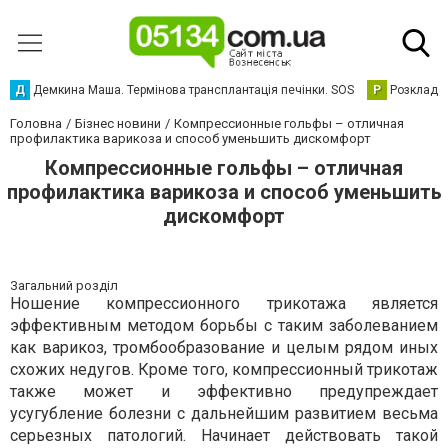
Д
Демкина Маша. Термінова трансплантація печінки. SOS
Р
Розклад р
Головна
Бізнес новини
Компрессионные гольфы – отличная
профилактика варикоза и способ уменьшить дискомфорт
Компрессионные гольфы – отличная
профилактика варикоза и способ уменьшить
дискомфорт
Загальний розділ
Ношение компрессионного трикотажа является
эффективным методом борьбы с таким заболеванием
как варикоз, тромбообразование и целым рядом иных
схожих недугов. Кроме того, компрессионный трикотаж
также может и эффективно предупреждает
усугубление болезни с дальнейшим развитием весьма
серьезных патологий. Начинает действовать такой