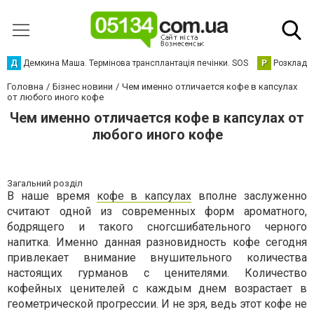
Д
Демкина Маша. Термінова трансплантація печінки. SOS
Р
Розклад р
Головна
Бізнес новини
Чем именно отличается кофе в капсулах
от любого иного кофе
Чем именно отличается кофе в капсулах от
любого иного кофе
Загальний розділ
В наше время
кофе в капсулах
вполне заслуженно
считают одной из современных форм ароматного,
бодрящего и такого сногсшибательного черного
напитка. Именно данная разновидность кофе сегодня
привлекает внимание внушительного количества
настоящих гурманов с ценителями. Количество
кофейных ценителей с каждым днем возрастает в
геометрической прогрессии. И не зря, ведь этот кофе не