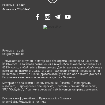
Реклама на сайті
Франшиза "CitySites"
Реклама на сайті:
rek@citysites.ua
Допускається цитування матеріалів без отримання попередньої згоди
05134.com.ua за умови розміщення в тексті обов'язкового посилання на
05134.com.ua - Сайт міста Вознесенськ. Для інтернет-видань обов'язкове
розміщення прямого, відкритого для пошукових систем гіперпосилання
на цитовані статті не нижче другого абзацу в тексті або в якості джерела.
Порушення виняткових прав переслідується Законом.
Матеріали з плашками "Новини компаній", "Промо", "Партнерський
матеріал", "Партнерський спецпроєкт", "Політичні новини", "Пресреліз",
"PR", "Офіційно", "Політична реклама" публікуються на правах реклами.
Політика конфіденційності
Правила сайту
Правила
класифайд
Редакційна політика