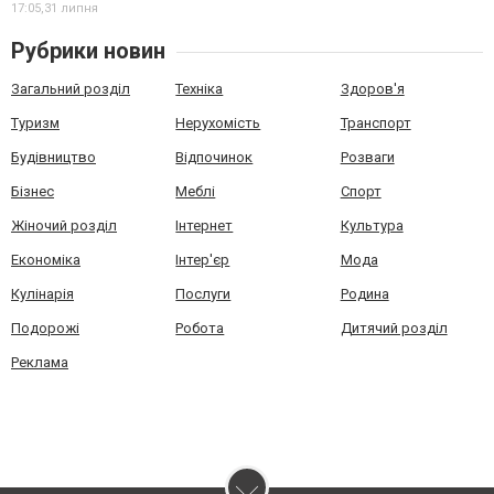
17:05,
31 липня
Рубрики новин
Загальний розділ
Техніка
Здоров'я
Туризм
Нерухомість
Транспорт
Будівництво
Відпочинок
Розваги
Бізнес
Меблі
Спорт
Жіночий розділ
Інтернет
Культура
Економіка
Інтер'єр
Мода
Кулінарія
Послуги
Родина
Подорожі
Робота
Дитячий розділ
Реклама