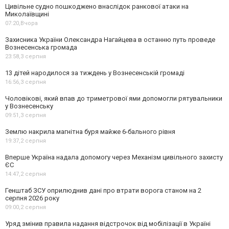
Цивільне судно пошкоджено внаслідок ранкової атаки на
Миколаївщині
07:20,
Вчора
Захисника України Олександра Нагайцева в останню путь проведе
Вознесенська громада
23:58,
3 серпня
13 дітей народилося за тиждень у Вознесенській громаді
16:56,
3 серпня
Чоловікові, який впав до триметрової ями допомогли рятувальники
у Вознесенську
09:51,
3 серпня
Землю накрила магнітна буря майже 6-бального рівня
19:37,
2 серпня
Вперше Україна надала допомогу через Механізм цивільного захисту
ЄС
14:47,
2 серпня
Генштаб ЗСУ оприлюднив дані про втрати ворога станом на 2
серпня 2026 року
09:00,
2 серпня
Уряд змінив правила надання відстрочок від мобілізації в Україні