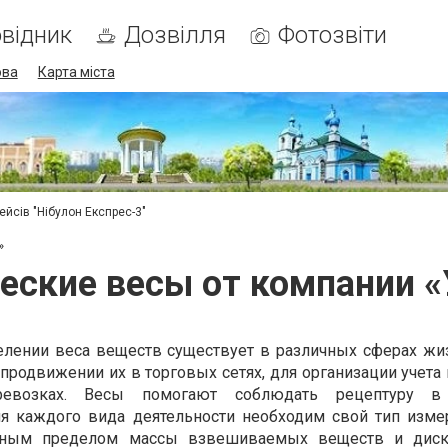
відник
Дозвілля
Фотозвіти
ова
Карта міста
ейсів "Нібулон Експрес-3"
»
еские весы от компании 
елении веса веществ существует в различных сферах жи
родвижении их в торговых сетях, для организации учета 
ревозках. Весы помогают соблюдать рецептуру в
ля каждого вида деятельности необходим свой тип изме
ичным пределом массы взвешиваемых веществ и диск