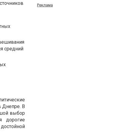
источников
Реклама
тных
звешивания
ся средний
ных
тические
 Днепре. В
ьшой выбор
я дорогие
 достойной