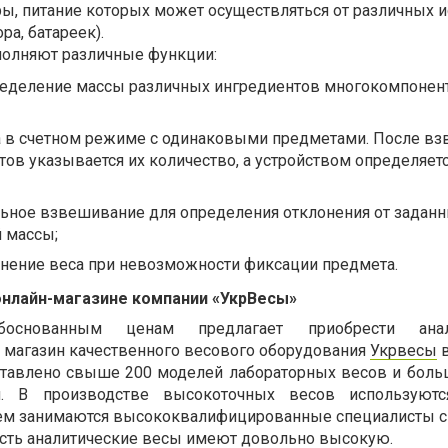
ы, питание которых может осуществляться от различных 
ора, батареек).
олняют различные функции:
ределение массы различных ингредиентов многокомпонен
а в счетном режиме с одинаковыми предметами. После в
ов указывается их количество, а устройством определяет
льное взвешивание для определения отклонения от задан
 массы;
днение веса при невозможности фиксации предмета.
нлайн-магазине компании «УкрВесы»
основанным ценам предлагает приобрести анали
ы
магазин качественного весового оборудования
Укрвесы
в
дставлено свыше 200 моделей лабораторных весов и бол
. В производстве высокоточных весов используютс
ием занимаются высококвалифицированные специалисты с
ость аналитические весы имеют довольно высокую.