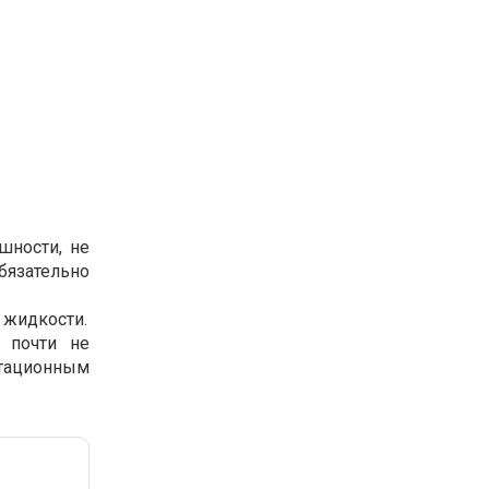
шности, не
бязательно
 жидкости.
и почти не
атационным