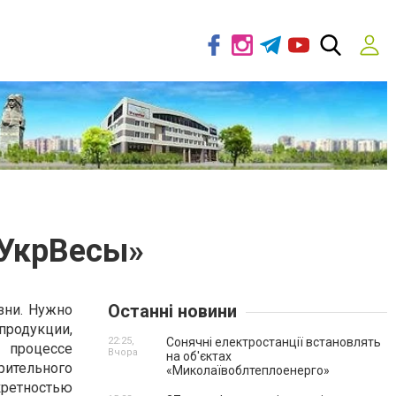
«УкрВесы»
Останні новини
зни. Нужно
продукции,
22:25,
Сонячні електростанції встановлять
 процессе
Вчора
на об'єктах
рительного
«Миколаївоблтеплоенерго»
ретностью