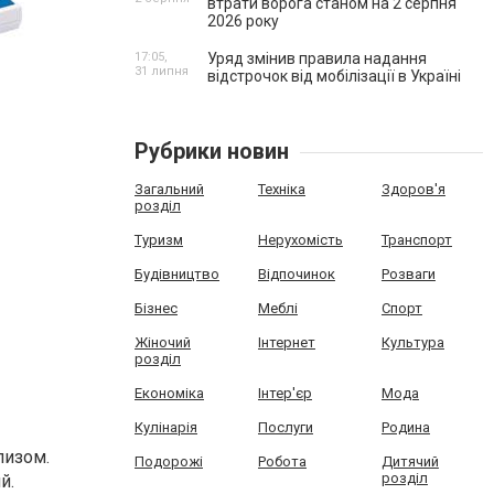
втрати ворога станом на 2 серпня
2026 року
17:05,
Уряд змінив правила надання
31 липня
відстрочок від мобілізації в Україні
Рубрики новин
Загальний
Техніка
Здоров'я
розділ
Туризм
Нерухомість
Транспорт
Будівництво
Відпочинок
Розваги
Бізнес
Меблі
Спорт
Жіночий
Інтернет
Культура
розділ
Економіка
Інтер'єр
Мода
Кулінарія
Послуги
Родина
лизом.
Подорожі
Робота
Дитячий
розділ
й.