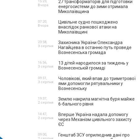
15:23,
27 трансформаторів для підготовки
Вчора
енергосистеми до зими отримала
Миколаївщина
07:20,
Цивільне судно пошкоджено
Вчора
внаслідок ранкової атаки на
Миколаївщині
23:58,
Захисника України Олександра
3 серпня
Нагайцева в останню путь проведе
Вознесенська громада
16:56,
13 дітей народилося за тиждень у
3 серпня
Вознесенській громаді
09:51,
Чоловікові, який впав до триметрової
3 серпня
ями допомогли рятувальники у
Вознесенську
19:37,
Землю накрила магнітна буря майже
2 серпня
6-бального рівня
14:47,
Вперше Україна надала допомогу
2 серпня
через Механізм цивільного захисту
ЄС
09:00,
Генштаб ЗСУ оприлюднив дані про
2 серпня