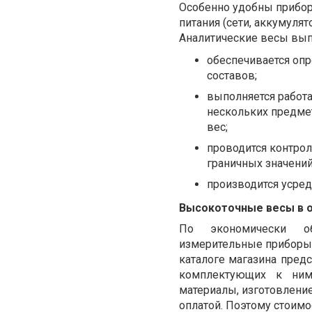
Особенно удобны прибор
питания (сети, аккумулят
Аналитические весы вып
обеспечивается оп
составов;
выполняется работ
нескольких предмет
вес;
проводится контро
граничных значений
производится усре
Высокоточные весы в о
По экономически об
измерительные прибор
каталоге магазина пре
комплектующих к ним
материалы, изготовлен
оплатой. Поэтому стоим