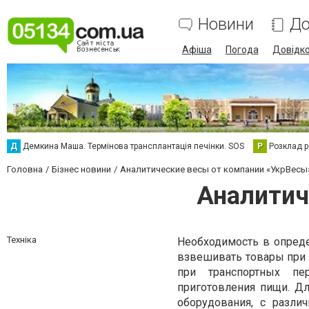
Новини
До
Афіша
Погода
Довідк
Д
Демкина Маша. Термінова трансплантація печінки. SOS
Р
Розклад р
Головна
Бізнес новини
Аналитические весы от компании «УкрВесы
Аналитич
Техніка
Необходимость в опред
взвешивать товары при п
при транспортных пе
приготовления пищи. Д
оборудования, с разл