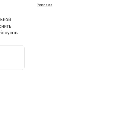
Реклама
льной
снить
бонусов.