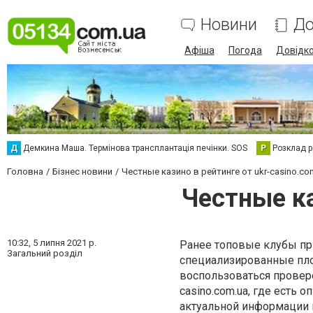
Новини
До
Афіша
Погода
Довідк
Д
Демкина Маша. Термінова трансплантація печінки. SOS
Р
Розклад р
Головна
Бізнес новини
Честные казино в рейтинге от ukr-casino.co
Честные ка
10:32,
5 липня 2021 р.
Ранее топовые клубы при
Загальний розділ
специализированные пло
воспользоваться провер
casino.com.ua, где есть 
актуальной информации 