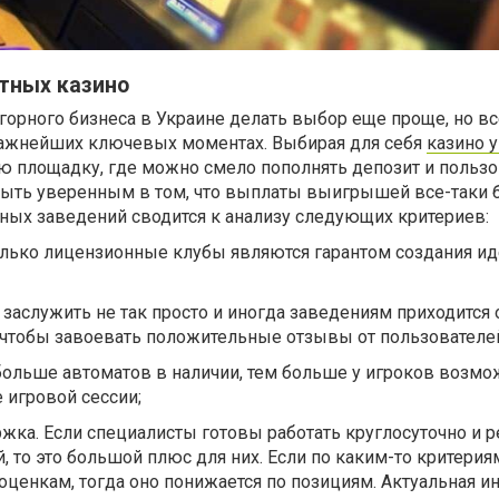
тных казино
горного бизнеса в Украине делать выбор еще проще, но вс
важнейших ключевых моментах. Выбирая для себя
казино 
ю площадку, где можно смело пополнять депозит и пользо
быть уверенным в том, что выплаты выигрышей все-таки 
ных заведений сводится к анализу следующих критериев:
Только лицензионные клубы являются гарантом создания и
е заслужить не так просто и иногда заведениям приходится 
, чтобы завоевать положительные отзывы от пользователе
 больше автоматов в наличии, тем больше у игроков возмо
 игровой сессии;
ржка. Если специалисты готовы работать круглосуточно и 
 то это большой плюс для них. Если по каким-то критерия
оценкам, тогда оно понижается по позициям. Актуальная 