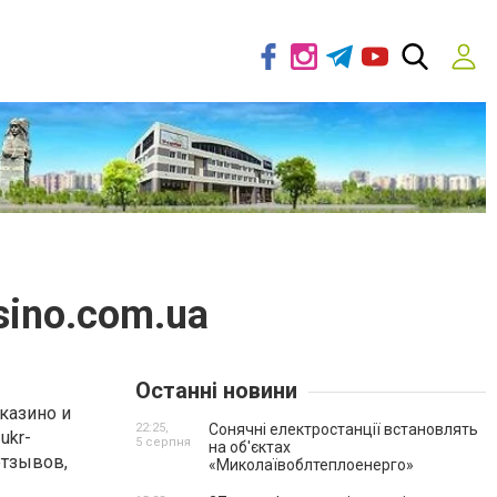
sino.com.ua
Останні новини
казино и
22:25,
Сонячні електростанції встановлять
ukr-
5 серпня
на об'єктах
отзывов,
«Миколаївоблтеплоенерго»