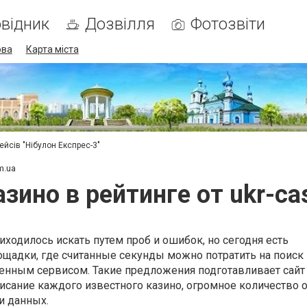
відник
Дозвілля
Фотозвіти
ова
Карта міста
ейсів "Нібулон Експрес-3"
m.ua
зино в рейтинге от ukr-ca
ходилось искать путем проб и ошибок, но сегодня есть
щадки, где считанные секунды можно потратить на поиск 
енным сервисом. Такие предложения подготавливает сайт 
описание каждого известного казино, огромное количество 
и данных.