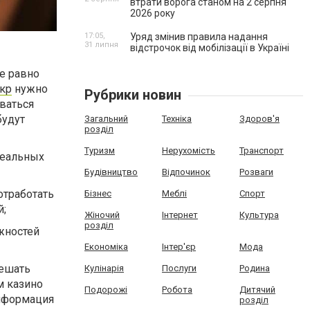
втрати ворога станом на 2 серпня
2026 року
17:05,
Уряд змінив правила надання
31 липня
відстрочок від мобілізації в Україні
е равно
укр
нужно
Рубрики новин
ваться
будут
Загальний
Техніка
Здоров'я
розділ
Туризм
Нерухомість
Транспорт
деальных
Будівництво
Відпочинок
Розваги
отработать
Бізнес
Меблі
Спорт
й;
Жіночий
Інтернет
Культура
розділ
жностей
Економіка
Інтер'єр
Мода
решать
Кулінарія
Послуги
Родина
м казино
Подорожі
Робота
Дитячий
информация
розділ