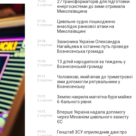
15:23,
27 трансформаторів для підготовки
5 серпня
енергосистеми до зими отримала
Миколаївщина
07:20,
Цивільне судно пошкоджено
5 серпня
внаслідок ранкової атаки на
Миколаївщині
23:58,
Захисника України Олександра
3 серпня
Нагайцева в останню путь проведе
Вознесенська громада
16:56,
13 дітей народилося за тиждень у
3 серпня
Вознесенській громаді
09:51,
Чоловікові, який впав до триметрової
3 серпня
ями допомогли рятувальники у
Вознесенську
19:37,
Землю накрила магнітна буря майже
2 серпня
6-бального рівня
14:47,
Вперше Україна надала допомогу
2 серпня
через Механізм цивільного захисту
ЄС
09:00,
Генштаб ЗСУ оприлюднив дані про
2 серпня