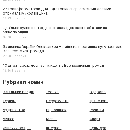
27 трансформаторів для підготовки енергосистеми до зими
отримала Миколаївщина
15:23,
5 серпня
Цивільне судно пошкоджено внаслідок ранкової атаки на
Миколаївщині
07:20,
5 серпня
Захисника України Олександра Нагайцева в останню путь проведе
Вознесенська громада
23:58,
3 серпня
13 дітей народилося за тиждень у Вознесенській громаді
16:56,
3 серпня
Рубрики новин
Загальний розділ
Техніка
Здоров'я
Туризм
Нерухомість
Транспорт
Будівництво
Відпочинок
Розваги
Бізнес
Меблі
Спорт
Жіночий розділ
Інтернет
Культура