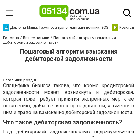
Д
Демкина Маша. Термінова трансплантація печінки. SOS
Р
Розклад р
Головна
Бізнес новини
Пошаговый алгоритм взыскания
дебиторской задолженности
Пошаговый алгоритм взыскания
дебиторской задолженности
Загальний розділ
Специфика бизнеса такова, что кроме кредиторской
задолженности может возникнуть и дебиторская,
которая тоже требует принятия экстренных мер к ее
погашению, дабы не истек срок давности, а вместе с
ним и право на
взыскание дебиторской задолженности
.
Что такое дебиторская задолженность?
Под дебиторской задолженностью подразумевается