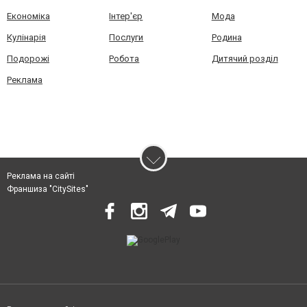
Економіка
Інтер'єр
Мода
Кулінарія
Послуги
Родина
Подорожі
Робота
Дитячий розділ
Реклама
Реклама на сайті
Франшиза "CitySites"