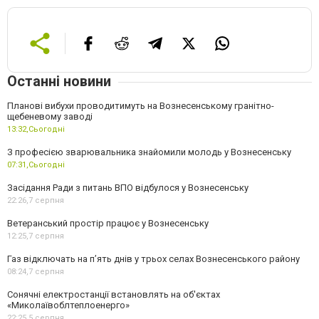
Останні новини
Планові вибухи проводитимуть на Вознесенському гранітно-
щебеневому заводі
13:32,
Сьогодні
З професією зварювальника знайомили молодь у Вознесенську
07:31,
Сьогодні
Засідання Ради з питань ВПО відбулося у Вознесенську
22:26,
7 серпня
Ветеранський простір працює у Вознесенську
12:25,
7 серпня
Газ відключать на п’ять днів у трьох селах Вознесенського району
08:24,
7 серпня
Сонячні електростанції встановлять на об'єктах
«Миколаївоблтеплоенерго»
22:25,
5 серпня