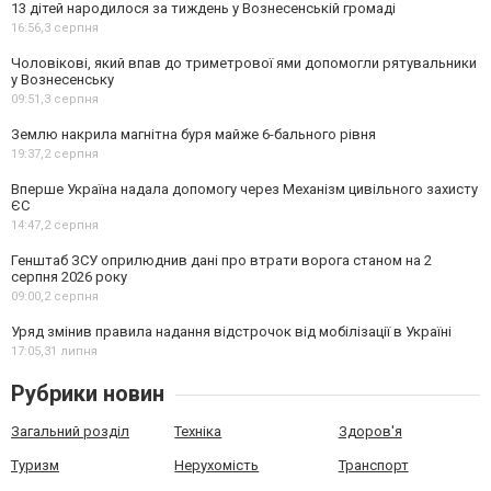
13 дітей народилося за тиждень у Вознесенській громаді
16:56,
3 серпня
Чоловікові, який впав до триметрової ями допомогли рятувальники
у Вознесенську
09:51,
3 серпня
Землю накрила магнітна буря майже 6-бального рівня
19:37,
2 серпня
Вперше Україна надала допомогу через Механізм цивільного захисту
ЄС
14:47,
2 серпня
Генштаб ЗСУ оприлюднив дані про втрати ворога станом на 2
серпня 2026 року
09:00,
2 серпня
Уряд змінив правила надання відстрочок від мобілізації в Україні
17:05,
31 липня
Рубрики новин
Загальний розділ
Техніка
Здоров'я
Туризм
Нерухомість
Транспорт