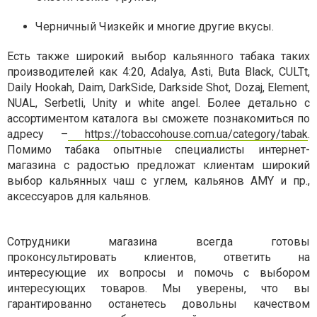
Черничный Чизкейк и многие другие вкусы.
Есть также широкий выбор кальянного табака таких
производителей как 4:20, Adalya, Asti, Buta Black, CULTt,
Daily Hookah, Daim, DarkSide, Darkside Shot, Dozaj, Element,
NUAL, Serbetli, Unity и white angel. Более детально с
ассортиментом каталога вы сможете познакомиться по
адресу –
https://tobaccohouse.com.ua/category/tabak
.
Помимо табака опытные специалисты интернет-
магазина с радостью предложат клиентам широкий
выбор кальянных чаш с углем, кальянов AMY и пр.,
аксессуаров для кальянов.
Сотрудники магазина всегда готовы
проконсультировать клиентов, ответить на
интересующие их вопросы и помочь с выбором
интересующих товаров. Мы уверены, что вы
гарантированно останетесь довольны качеством