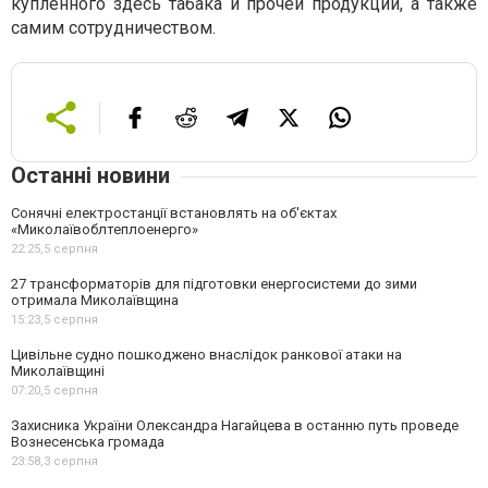
купленного здесь табака и прочей продукции, а также
самим сотрудничеством.
Останні новини
Сонячні електростанції встановлять на об'єктах
«Миколаївоблтеплоенерго»
22:25,
5 серпня
27 трансформаторів для підготовки енергосистеми до зими
отримала Миколаївщина
15:23,
5 серпня
Цивільне судно пошкоджено внаслідок ранкової атаки на
Миколаївщині
07:20,
5 серпня
Захисника України Олександра Нагайцева в останню путь проведе
Вознесенська громада
23:58,
3 серпня