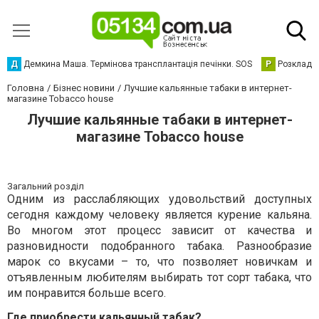
Д
Демкина Маша. Термінова трансплантація печінки. SOS
Р
Розклад р
Головна
Бізнес новини
Лучшие кальянные табаки в интернет-
магазине Tobacco house
Лучшие кальянные табаки в интернет-
магазине Tobacco house
Загальний розділ
Одним из расслабляющих удовольствий доступных
сегодня каждому человеку является курение кальяна.
Во многом этот процесс зависит от качества и
разновидности подобранного табака. Разнообразие
марок со вкусами – то, что позволяет новичкам и
отъявленным любителям выбирать тот сорт табака, что
им понравится больше всего.
Где приобрести кальянный табак?