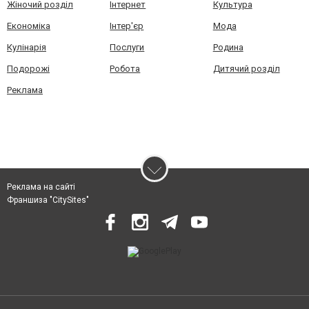
Жіночий розділ
Інтернет
Культура
Економіка
Інтер'єр
Мода
Кулінарія
Послуги
Родина
Подорожі
Робота
Дитячий розділ
Реклама
Реклама на сайті
Франшиза "CitySites"