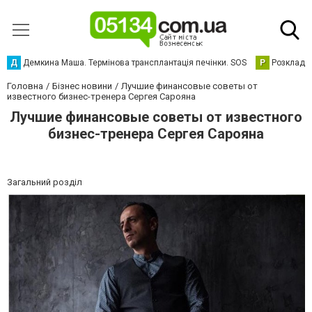
Д
Демкина Маша. Термінова трансплантація печінки. SOS
Р
Розклад р
Головна
Бізнес новини
Лучшие финансовые советы от
известного бизнес-тренера Сергея Сарояна
Лучшие финансовые советы от известного
бизнес-тренера Сергея Сарояна
Загальний розділ