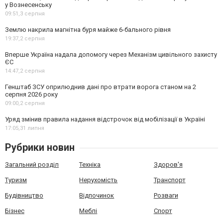
у Вознесенську
09:51,
3 серпня
Землю накрила магнітна буря майже 6-бального рівня
19:37,
2 серпня
Вперше Україна надала допомогу через Механізм цивільного захисту
ЄС
14:47,
2 серпня
Генштаб ЗСУ оприлюднив дані про втрати ворога станом на 2
серпня 2026 року
09:00,
2 серпня
Уряд змінив правила надання відстрочок від мобілізації в Україні
17:05,
31 липня
Рубрики новин
Загальний розділ
Техніка
Здоров'я
Туризм
Нерухомість
Транспорт
Будівництво
Відпочинок
Розваги
Бізнес
Меблі
Спорт