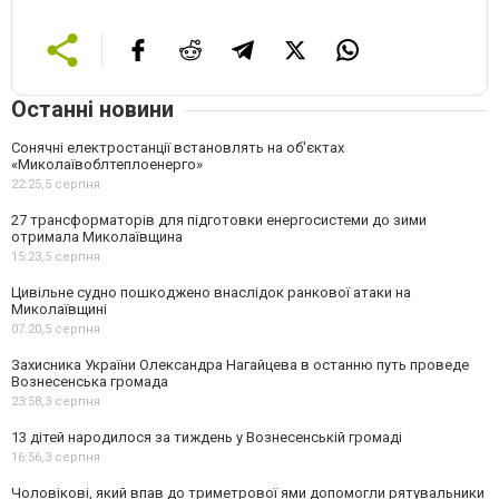
Останні новини
Сонячні електростанції встановлять на об'єктах
«Миколаївоблтеплоенерго»
22:25,
5 серпня
27 трансформаторів для підготовки енергосистеми до зими
отримала Миколаївщина
15:23,
5 серпня
Цивільне судно пошкоджено внаслідок ранкової атаки на
Миколаївщині
07:20,
5 серпня
Захисника України Олександра Нагайцева в останню путь проведе
Вознесенська громада
23:58,
3 серпня
13 дітей народилося за тиждень у Вознесенській громаді
16:56,
3 серпня
Чоловікові, який впав до триметрової ями допомогли рятувальники