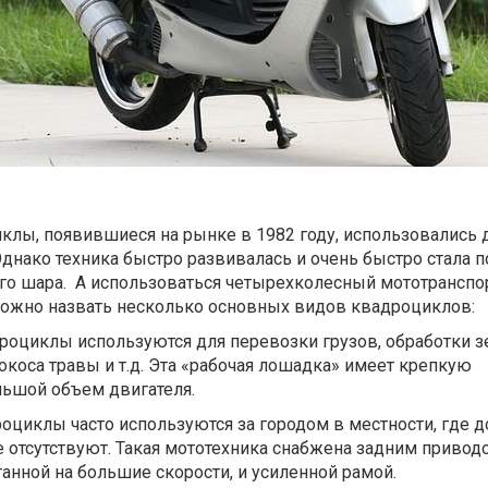
лы, появившиеся на рынке в 1982 году, использовались 
Однако техника быстро развивалась и очень быстро стала 
го шара.
А использоваться четырехколесный мототранспор
ожно назвать несколько основных видов квадроциклов:
роциклы используются для перевозки грузов, обработки 
покоса травы и т.д. Эта «рабочая лошадка» имеет крепкую
льшой объем двигателя.
циклы часто используются за городом в местности, где д
 отсутствуют. Такая мототехника снабжена задним привод
танной на большие скорости, и усиленной рамой.