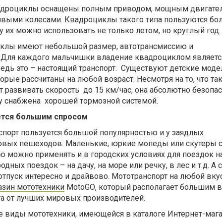
вадроциклы оснащены полным приводом, мощным двигате
ивыми колесами. Квадроциклы такого типа пользуются б
у их можно использовать не только летом, но круглый год.
клы имеют небольшой размер, автотрансмиссию и
. Для каждого мальчишки владение квадроциклом являетс
едь это – настоящий транспорт.
Существуют детские моде
орые рассчитаны на любой возраст. Несмотря на то, что та
т развивать скорость
до
15 км/час, она абсолютно безопас
у снабжена
хорошей тормозной системой.
ется большим спросом
порт пользуется большой популярностью и у заядлых
довых пешеходов. Маленькие, юркие мопеды или скутеры 
 можно применять и в городских условиях для поездок на
родных поездок – на дачу, на море или речку, в лес и т.д. А
отпуск интересно и драйвово. Мототранспорт на любой вку
азин мототехники
MotoGO
, который располагает большим
та от лучших мировых производителей.
 виды мототехники, имеющейся в каталоге Интернет-маг