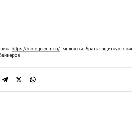
газина
https://motogo.com.ua/
можно выбрать защитную эки
байкеров.