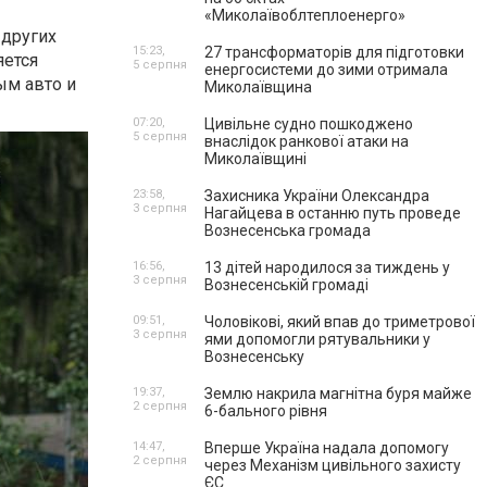
«Миколаївоблтеплоенерго»
 других
15:23,
27 трансформаторів для підготовки
яется
5 серпня
енергосистеми до зими отримала
ым авто и
Миколаївщина
07:20,
Цивільне судно пошкоджено
5 серпня
внаслідок ранкової атаки на
Миколаївщині
23:58,
Захисника України Олександра
3 серпня
Нагайцева в останню путь проведе
Вознесенська громада
16:56,
13 дітей народилося за тиждень у
3 серпня
Вознесенській громаді
09:51,
Чоловікові, який впав до триметрової
3 серпня
ями допомогли рятувальники у
Вознесенську
19:37,
Землю накрила магнітна буря майже
2 серпня
6-бального рівня
14:47,
Вперше Україна надала допомогу
2 серпня
через Механізм цивільного захисту
ЄС