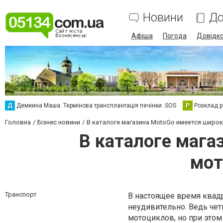
Новини
До
Афіша
Погода
Довідк
Д
Демкина Маша. Термінова трансплантація печінки. SOS
Р
Розклад р
Головна
Бізнес новини
В каталоге магазина MotoGo имеется широ
В каталоге мага
мот
Транспорт
В настоящее время квад
неудивительно. Ведь че
мотоциклов, но при этом