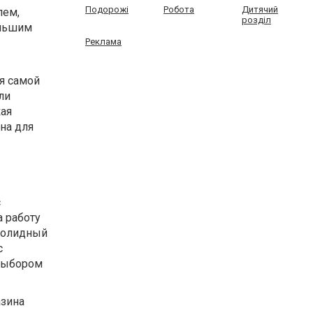
Подорожі
Робота
Дитячий
лем,
розділ
ольшим
Реклама
я самой
ли
кая
на для
с
 работу
 солидный
с
 выбором
азина