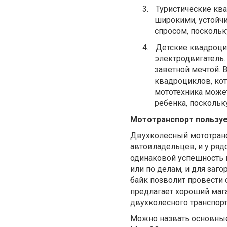
3.
Туристические к
широкими, устойч
спросом, поскольк
4.
Детские квадроци
электродвигатель
заветной мечтой. В
квадроциклов, кот
мототехника може
ребенка, поскольк
Мототранспорт пользу
Двухколесный мототранс
автовладельцев, и у ря
одинаковой успешность ю
или по делам, и для заго
байк позволит провести 
предлагает
хороший маг
двухколесного транспор
Можно назвать основные