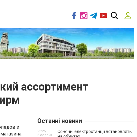
окий ассортимент
фирм
Останні новини
опедов и
22:25,
Сонячні електростанції встановлять
-магазина
5 серпня
на об'єктах