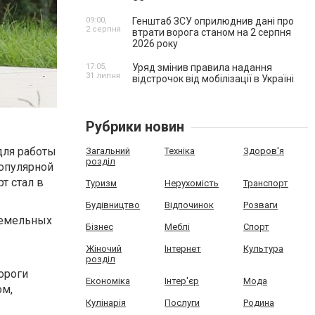
09:00,
Генштаб ЗСУ оприлюднив дані про
2 серпня
втрати ворога станом на 2 серпня
2026 року
17:05,
Уряд змінив правила надання
31 липня
відстрочок від мобілізації в Україні
Рубрики новин
для работы
Загальний
Техніка
Здоров'я
розділ
популярной
т стал в
Туризм
Нерухомість
Транспорт
Будівництво
Відпочинок
Розваги
земельных
Бізнес
Меблі
Спорт
Жіночий
Інтернет
Культура
розділ
ороги
Економіка
Інтер'єр
Мода
ом,
Кулінарія
Послуги
Родина