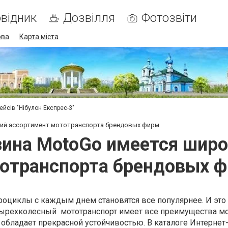
відник
Дозвілля
Фотозвіти
ова
Карта міста
ейсів "Нібулон Експрес-3"
кий ассортимент мототранспорта брендовых фирм
зина MotoGo имеется шир
отранспорта брендовых 
роциклы с каждым днем становятся все популярнее. И это
тырехколесный
мототранспорт имеет все преимущества м
 обладает прекрасной устойчивостью. В каталоге Интернет