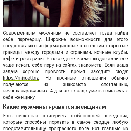
Современным мужчинам не составляет труда найди
себе партнершу. Широкие возможности для этого
предоставляют информационные технологии, открытые
границы между городами и странами, ночные клубы,
кафе и рестораны. В последнее время люди стали все
чаще искать себе пару на сайтах знакомств. Если ваша
задача хорошо провести время, заходите сюда:
https://minuet.biz
. Но прочные отношения обычно
получаются из знакомств спонтанных,
незапланированных. А для этого надо уметь привлечь к
себе женщину.
Какие мужчины нравятся женщинам
Есть несколько критериев особенностей поведения,
которые способны поразить в самое сердце любую
представительницу прекрасного пола. Вот главные из