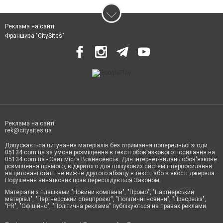
Реклама на сайті
Франшиза "CitySites"
Реклама на сайті:
rek@citysites.ua
Допускається цитування матеріалів без отримання попередньої згоди
05134.com.ua за умови розміщення в тексті обов'язкового посилання на
05134.com.ua - Сайт міста Вознесенськ. Для інтернет-видань обов'язкове
розміщення прямого, відкритого для пошукових систем гіперпосилання
на цитовані статті не нижче другого абзацу в тексті або в якості джерела.
Порушення виняткових прав переслідується Законом.
Матеріали з плашками "Новини компаній", "Промо", "Партнерський
матеріал", "Партнерський спецпроєкт", "Політичні новини", "Пресреліз",
"PR", "Офіційно", "Політична реклама" публікуються на правах реклами.