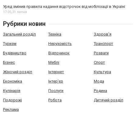
Уряд змінив правила надання відстрочок від мобілізації в Україні
17:05,
31 липня
Рубрики новин
Загальний розділ
Техніка
Здоров'я
Туризм
Нерухомість
Транспорт
Будівництво
Відпочинок
Розваги
Бізнес
Меблі
Спорт
Жіночий розділ
Інтернет
Культура
Економіка
Інтер'єр
Мода
Кулінарія
Послуги
Родина
Подорожі
Робота
Дитячий розділ
Реклама