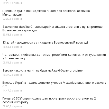
15:23,
5 серпня
Цивільне судно пошкоджено внаслідок ранкової атаки на
Миколаївщині
07:20,
5 серпня
Захисника України Олександра Нагайцева в останню путь проведе
Вознесенська громада
23:58,
3 серпня
13 дітей народилося за тиждень у Вознесенській громаді
16:56,
3 серпня
Чоловікові, який впав до триметрової ями допомогли рятувальники
у Вознесенську
09:51,
3 серпня
Землю накрила магнітна буря майже 6-бального рівня
19:37,
2 серпня
Вперше Україна надала допомогу через Механізм цивільного захисту
ЄС
14:47,
2 серпня
Генштаб ЗСУ оприлюднив дані про втрати ворога станом на 2
серпня 2026 року
09:00,
2 серпня