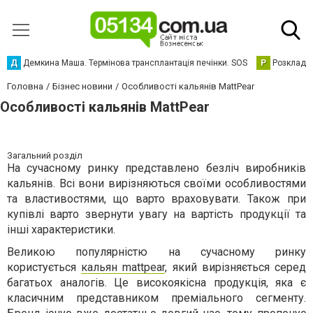
Д
Демкина Маша. Термінова трансплантація печінки. SOS
Р
Розклад р
Головна
Бізнес новини
Особливості кальянів MattPear
Особливості кальянів MattPear
Загальний розділ
На сучасному ринку представлено безліч виробників
кальянів. Всі вони вирізняються своїми особливостями
та властивостями, що варто враховувати. Також при
купівлі варто звернути увагу на вартість продукції та
інші характеристики.
Великою популярністю на сучасному ринку
користується
кальян mattpear
, який вирізняється серед
багатьох аналогів. Це високоякісна продукція, яка є
класичним представником преміального сегменту.