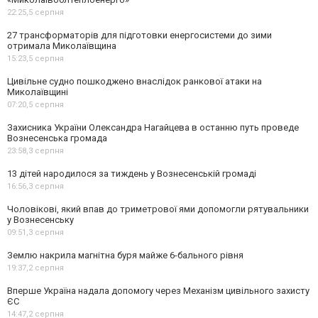
22:25,
5 серпня
27 трансформаторів для підготовки енергосистеми до зими
отримала Миколаївщина
15:23,
5 серпня
Цивільне судно пошкоджено внаслідок ранкової атаки на
Миколаївщині
07:20,
5 серпня
Захисника України Олександра Нагайцева в останню путь проведе
Вознесенська громада
23:58,
3 серпня
13 дітей народилося за тиждень у Вознесенській громаді
16:56,
3 серпня
Чоловікові, який впав до триметрової ями допомогли рятувальники
у Вознесенську
09:51,
3 серпня
Землю накрила магнітна буря майже 6-бального рівня
19:37,
2 серпня
Вперше Україна надала допомогу через Механізм цивільного захисту
ЄС
14:47,
2 серпня