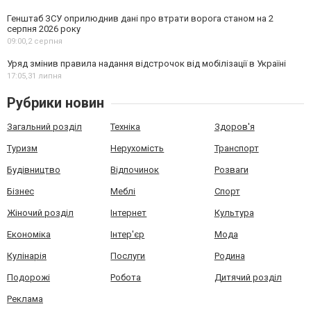
Генштаб ЗСУ оприлюднив дані про втрати ворога станом на 2
серпня 2026 року
09:00,
2 серпня
Уряд змінив правила надання відстрочок від мобілізації в Україні
17:05,
31 липня
Рубрики новин
Загальний розділ
Техніка
Здоров'я
Туризм
Нерухомість
Транспорт
Будівництво
Відпочинок
Розваги
Бізнес
Меблі
Спорт
Жіночий розділ
Інтернет
Культура
Економіка
Інтер'єр
Мода
Кулінарія
Послуги
Родина
Подорожі
Робота
Дитячий розділ
Реклама