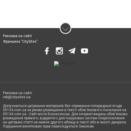
Реклама на сайті
Франшиза "CitySites"
Реклама на сайті:
rek@citysites.ua
Допускається цитування матеріалів без отримання попередньої згоди
05134.com.ua за умови розміщення в тексті обов'язкового посилання на
05134.com.ua - Сайт міста Вознесенськ. Для інтернет-видань обов'язкове
розміщення прямого, відкритого для пошукових систем гіперпосилання
на цитовані статті не нижче другого абзацу в тексті або в якості джерела.
Порушення виняткових прав переслідується Законом.