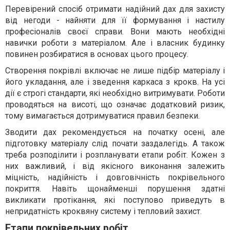
Перевірений спосіб отримати надійний дах для захисту
від негоди - найняти для її формування і настилу
професіоналів своєї справи. Вони мають необхідні
навички роботи з матеріалом. Але і власник будинку
повинен розбиратися в основах цього процесу.
Створення покрівлі включає не лише підбір матеріалу і
його укладання, але і зведення каркаса з крокв. На усі
дії є строгі стандарти, які необхідно витримувати. Роботи
проводяться на висоті, що означає додатковий ризик,
тому вимагається дотримуватися правил безпеки.
Зводити дах рекомендується на початку осені, але
підготовку матеріалу слід почати заздалегідь. А також
треба розподілити і розпланувати етапи робіт. Кожен з
них важливий, і від якісного виконання залежить
міцність, надійність і довговічність покрівельного
покриття. Навіть щонайменші порушення здатні
викликати протікання, які поступово приведуть в
непридатність кроквяну систему і тепловий захист.
Етапи покрівельних робіт