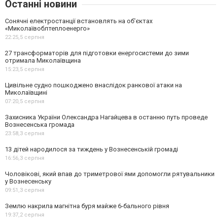
Останні новини
Сонячні електростанції встановлять на об'єктах
«Миколаївоблтеплоенерго»
22:25,
5 серпня
27 трансформаторів для підготовки енергосистеми до зими
отримала Миколаївщина
15:23,
5 серпня
Цивільне судно пошкоджено внаслідок ранкової атаки на
Миколаївщині
07:20,
5 серпня
Захисника України Олександра Нагайцева в останню путь проведе
Вознесенська громада
23:58,
3 серпня
13 дітей народилося за тиждень у Вознесенській громаді
16:56,
3 серпня
Чоловікові, який впав до триметрової ями допомогли рятувальники
у Вознесенську
09:51,
3 серпня
Землю накрила магнітна буря майже 6-бального рівня
19:37,
2 серпня