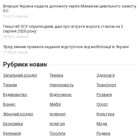
Вперше Україна надала допомогу через Механізм цивільного захисту
ЄС
14:47,
2 серпня
Генштаб ЗСУ оприлюднив дані про втрати ворога станом на 2
серпня 2026 року
09:00,
2 серпня
Уряд змінив правила надання відстрочок від мобілізації в Україні
17:05,
31 липня
Рубрики новин
Загальний розділ
Техніка
Здоров'я
Туризм
Нерухомість
Транспорт
Будівництво
Відпочинок
Розваги
Бізнес
Меблі
Спорт
Жіночий розділ
Інтернет
Культура
Економіка
Інтер'єр
Мода
Кулінарія
Послуги
Родина