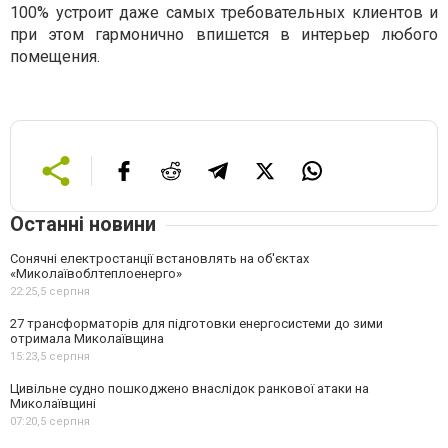
100% устроит даже самых требовательных клиентов и
при этом гармонично впишется в интерьер любого
помещения.
Останні новини
Сонячні електростанції встановлять на об'єктах
«Миколаївоблтеплоенерго»
22:25,
5 серпня
27 трансформаторів для підготовки енергосистеми до зими
отримала Миколаївщина
15:23,
5 серпня
Цивільне судно пошкоджено внаслідок ранкової атаки на
Миколаївщині
07:20,
5 серпня