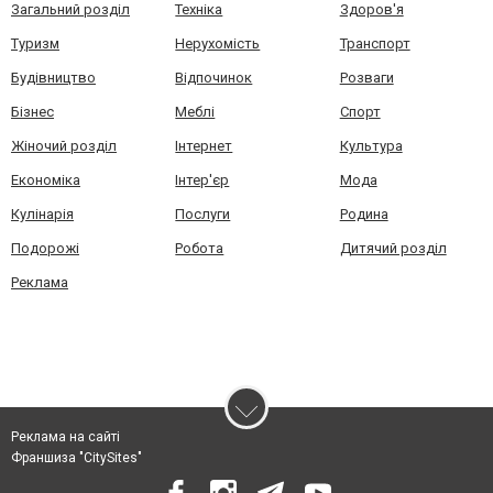
Загальний розділ
Техніка
Здоров'я
Туризм
Нерухомість
Транспорт
Будівництво
Відпочинок
Розваги
Бізнес
Меблі
Спорт
Жіночий розділ
Інтернет
Культура
Економіка
Інтер'єр
Мода
Кулінарія
Послуги
Родина
Подорожі
Робота
Дитячий розділ
Реклама
Реклама на сайті
Франшиза "CitySites"