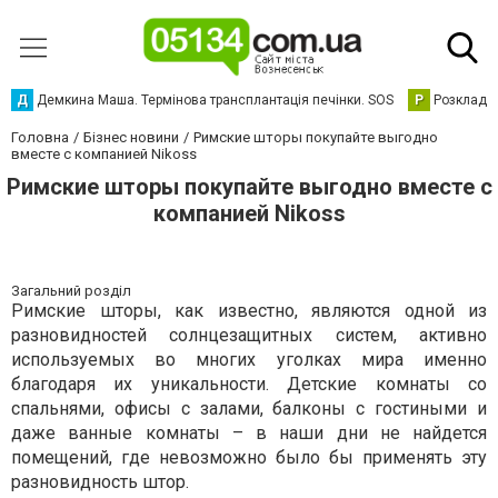
Д
Демкина Маша. Термінова трансплантація печінки. SOS
Р
Розклад р
Головна
Бізнес новини
Римские шторы покупайте выгодно
вместе с компанией Nikoss
Римские шторы покупайте выгодно вместе с
компанией Nikoss
Загальний розділ
Римские шторы, как известно, являются одной из
разновидностей солнцезащитных систем, активно
используемых во многих уголках мира именно
благодаря их уникальности. Детские комнаты со
спальнями, офисы с залами, балконы с гостиными и
даже ванные комнаты – в наши дни не найдется
помещений, где невозможно было бы применять эту
разновидность штор.