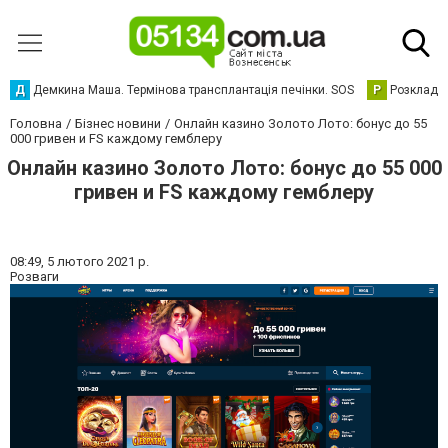
Д
Демкина Маша. Термінова трансплантація печінки. SOS
Р
Розклад р
Головна
Бізнес новини
Онлайн казино Золото Лото: бонус до 55
000 гривен и FS каждому гемблеру
Онлайн казино Золото Лото: бонус до 55 000
гривен и FS каждому гемблеру
08:49,
5 лютого 2021 р.
Розваги