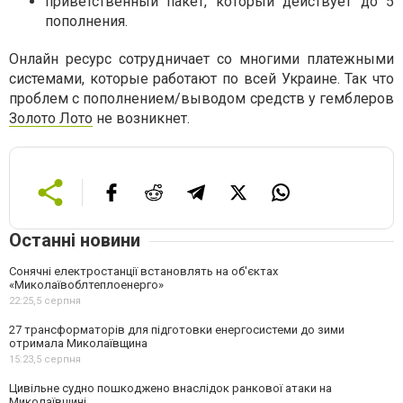
приветственный пакет, который действует до 5
пополнения.
Онлайн ресурс сотрудничает со многими платежными
системами, которые работают по всей Украине. Так что
проблем с пополнением/выводом средств у гемблеров
Золото Лото
не возникнет.
Останні новини
Сонячні електростанції встановлять на об'єктах
«Миколаївоблтеплоенерго»
22:25,
5 серпня
27 трансформаторів для підготовки енергосистеми до зими
отримала Миколаївщина
15:23,
5 серпня
Цивільне судно пошкоджено внаслідок ранкової атаки на
Миколаївщині