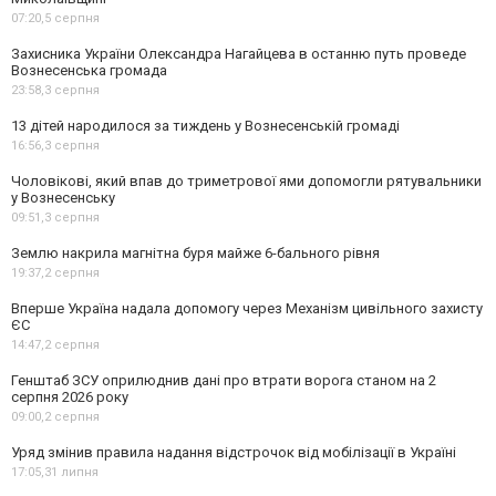
07:20,
5 серпня
Захисника України Олександра Нагайцева в останню путь проведе
Вознесенська громада
23:58,
3 серпня
13 дітей народилося за тиждень у Вознесенській громаді
16:56,
3 серпня
Чоловікові, який впав до триметрової ями допомогли рятувальники
у Вознесенську
09:51,
3 серпня
Землю накрила магнітна буря майже 6-бального рівня
19:37,
2 серпня
Вперше Україна надала допомогу через Механізм цивільного захисту
ЄС
14:47,
2 серпня
Генштаб ЗСУ оприлюднив дані про втрати ворога станом на 2
серпня 2026 року
09:00,
2 серпня
Уряд змінив правила надання відстрочок від мобілізації в Україні
17:05,
31 липня