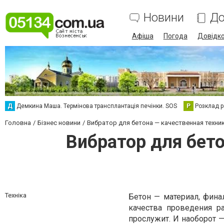
Новини
До
Афіша
Погода
Довідк
Д
Демкина Маша. Термінова трансплантація печінки. SOS
Р
Розклад р
Головна
Бізнес новини
Вибратор для бетона — качественная техни
Вибратор для бет
Техніка
Бетон — материал, фина
качества проведения р
прослужит. И наоборот —