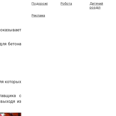
Подорожі
Робота
Дитячий
розділ
Реклама
показывает
для бетона
ля которых
тавщика с
 выходя из