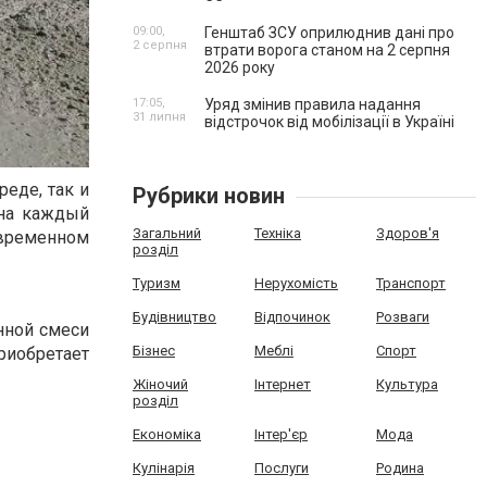
09:00,
Генштаб ЗСУ оприлюднив дані про
2 серпня
втрати ворога станом на 2 серпня
2026 року
17:05,
Уряд змінив правила надання
31 липня
відстрочок від мобілізації в Україні
еде, так и
Рубрики новин
 на каждый
Загальний
Техніка
Здоров'я
современном
розділ
Туризм
Нерухомість
Транспорт
Будівництво
Відпочинок
Розваги
нной смеси
Бізнес
Меблі
Спорт
риобретает
Жіночий
Інтернет
Культура
розділ
Економіка
Інтер'єр
Мода
Кулінарія
Послуги
Родина