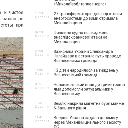
«Миколаївоблтеплоенерго»
е и чистое
15:23,
27 трансформаторів для підготовки
5 серпня
ь важно не
енергосистеми до зими отримала
Миколаївщина
устоты при
07:20,
Цивільне судно пошкоджено
5 серпня
внаслідок ранкової атаки на
Миколаївщині
23:58,
Захисника України Олександра
3 серпня
Нагайцева в останню путь проведе
Вознесенська громада
16:56,
13 дітей народилося за тиждень у
3 серпня
Вознесенській громаді
09:51,
Чоловікові, який впав до триметрової
3 серпня
ями допомогли рятувальники у
Вознесенську
19:37,
Землю накрила магнітна буря майже
2 серпня
6-бального рівня
14:47,
Вперше Україна надала допомогу
2 серпня
через Механізм цивільного захисту
ЄС