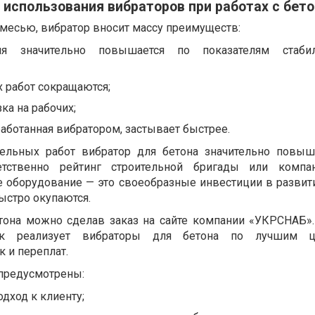
использования вибраторов при работах с бет
смесью, вибратор вносит массу преимуществ:
ия значительно повышается по показателям стаби
 работ сокращаются;
ка на рабочих;
работанная вибратором, застывает быстрее.
ельных работ вибратор для бетона значительно повы
ветственно рейтинг строительной бригады или компа
е оборудование — это своеобразные инвестиции в развити
быстро окупаются.
етона можно сделав заказ на сайте компании «УКРСНАБ»
ик реализует вибраторы для бетона по лучшим 
 и переплат.
предусмотрены:
дход к клиенту;