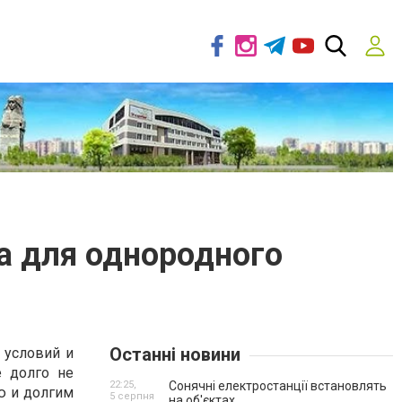
а для однородного
Останні новини
 условий и
е долго не
22:25,
Сонячні електростанції встановлять
ю и долгим
5 серпня
на об'єктах