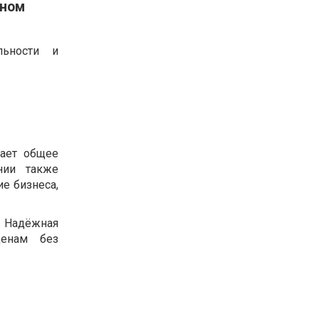
оном
льности и
шает общее
нии также
е бизнеса,
. Надёжная
ценам без