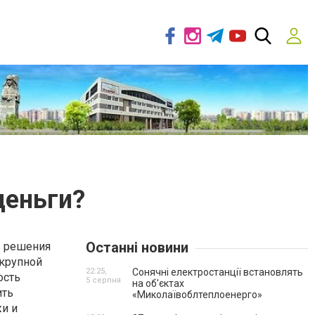
деньги?
Останні новини
в решения
 крупной
22:25,
Сонячні електростанції встановлять
ость
5 серпня
на об'єктах
ить
«Миколаївоблтеплоенерго»
и и