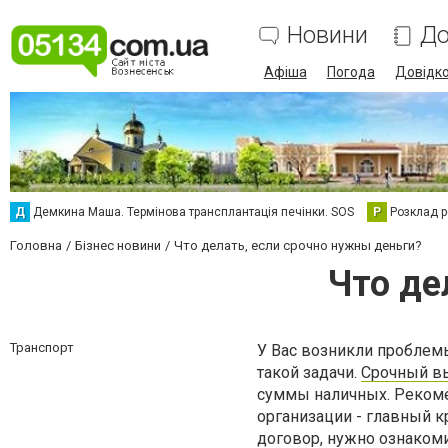
Новини
До
Афіша
Погода
Довідк
Д
Демкина Маша. Термінова трансплантація печінки. SOS
Р
Розклад р
Головна
Бізнес новини
Что делать, если срочно нужны деньги?
Что де
Транспорт
У Вас возникли проблем
такой задачи.
Срочный в
суммы наличных. Рекоме
организации - главный к
договор, нужно ознаком