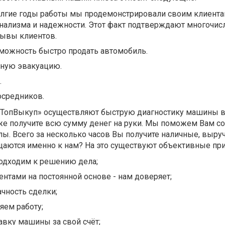
долгие годы работы мы продемонстрировали своим клиент
нализма и надежности. Этот факт подтверждают многочи
ывы клиентов.
зможность быстро продать автомобиль.
ную эвакуацию.
.
осредников.
«ТопВыкуп» осуществляют быструю диагностику машины 
 же получите всю сумму денег на руки. Мы поможем Вам с
лы. Всего за несколько часов Вы получите наличные, выру
щаются именно к нам? На это существуют объективные пр
одходим к решению дела;
ентами на постоянной основе - нам доверяет;
ачность сделки;
яем работу;
вку машины за свой счёт;