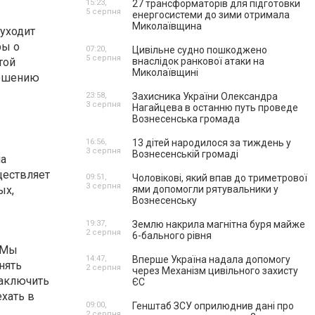
15:23,
27 трансформаторів для підготовки
5 серпня
енергосистеми до зими отримала
Миколаївщина
 уходит
ры о
07:20,
Цивільне судно пошкоджено
5 серпня
той
внаслідок ранкової атаки на
Миколаївщині
решению
23:58,
Захисника України Олександра
3 серпня
Нагайцева в останню путь проведе
Вознесенська громада
16:56,
13 дітей народилося за тиждень у
3 серпня
Вознесенській громаді
на
ществляет
09:51,
Чоловікові, який впав до триметрової
3 серпня
ых,
ями допомогли рятувальники у
Вознесенську
19:37,
Землю накрила магнітна буря майже
2 серпня
6-бального рівня
 Мы
14:47,
Вперше Україна надала допомогу
нять
2 серпня
через Механізм цивільного захисту
заключить
ЄС
хать в
09:00,
Генштаб ЗСУ оприлюднив дані про
2 серпня