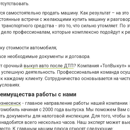
сутствовать.
 самостоятельно продать машину. Как результат – на это
остоянные встречи с желающими купить машину и разгово
транспортного средства - это то, что сильно утомляет. По э
 дело профессионалам, которые комплексно подойдут к 
ку стоимости автомобиля;
все необходимые документы и договора.
т срочный
выкуп авто после ДТП
? Компания «ТопВыкуп» 
т успешную деятельность. Профессиональная команда осу
к каждому клиенту. Сотрудничество основывается на чист
условиях.
еимущества работы с нами
ознесенск
- главное направление работы нашей компании.
томобиль начиная с 2000 года выпуска. Мы поможем Вам с
ть документы для налоговой инспекции. Для того, чтобы 
надобится всего несколько часов. Наш эксперт может вые
место. К главным нашим плюса относят следующие: