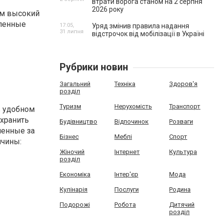
втрати ворога станом на 2 серпня
2026 року
ам высокий
сленные
17:05,
Уряд змінив правила надання
31 липня
відстрочок від мобілізації в Україні
Рубрики новин
Загальний
Техніка
Здоров'я
розділ
Туризм
Нерухомість
Транспорт
в удобном
охранить
Будівництво
Відпочинок
Розваги
ченные за
Бізнес
Меблі
Спорт
ичины:
Жіночий
Інтернет
Культура
розділ
Економіка
Інтер'єр
Мода
Кулінарія
Послуги
Родина
Подорожі
Робота
Дитячий
розділ