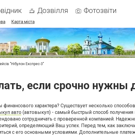
відник
Дозвілля
Фотозвіти
ова
Карта міста
ейсів "Нібулон Експрес-3"
лать, если срочно нужны 
ы финансового характера? Существует несколько способо
ыкуп авто
(автовыкуп) - самый быстрый способ получения
ндовано сотрудничать с проверенной компанией. Надежн
ритерий, определяющий Ваш успех. Перед тем, как заключ
иться с его основными условиями. Дополнительные платеж