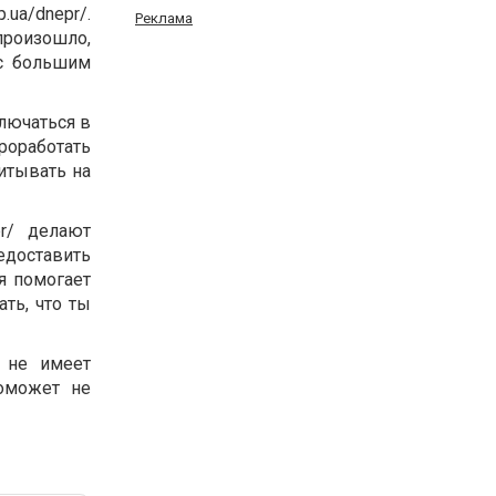
ua/dnepr/.
Реклама
 произошло,
 с большим
ключаться в
роработать
итывать на
pr/ делают
едоставить
я помогает
ть, что ты
к не имеет
поможет не