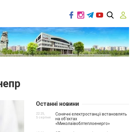
непр
Останні новини
22:25,
Сонячні електростанції встановлять
5 серпня
на об'єктах
«Миколаївоблтеплоенерго»