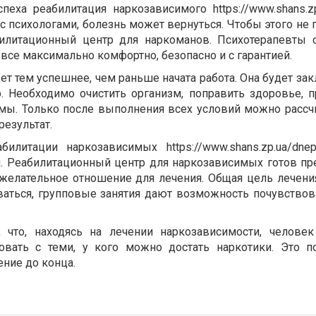
еха реабилитация наркозависимого https://www.shans.zp.
 с психологами, болезнь может вернуться. Чтобы этого не
билитационный центр для наркоманов. Психотерапевты
все максимально комфортно, безопасно и с гарантией.
т тем успешнее, чем раньше начата работа. Она будет за
 Необходимо очистить организм, поправить здоровье, п
мы. Только после выполнения всех условий можно рассч
результат.
илитации наркозависимых https://www.shans.zp.ua/dne
. Реабилитационный центр для наркозависимых готов пр
желательное отношение для лечения. Общая цель лечени
ваться, групповые занятия дают возможность почувствова
 что, находясь на лечении наркозависимости, челове
овать с теми, у кого можно достать наркотики. Это 
ение до конца.