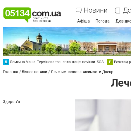
Новини
До
Афіша
Погода
Довідк
Д
Демкина Маша. Термінова трансплантація печінки. SOS
Р
Розклад р
Головна
Бізнес новини
Лечение наркозависимости Днепр
Леч
Здоров'я