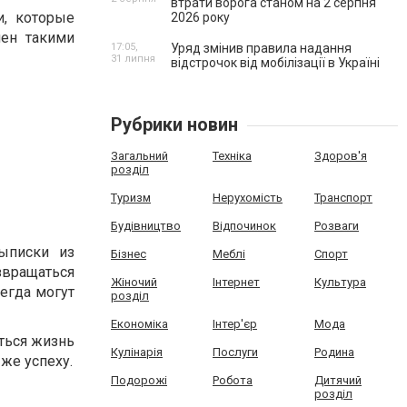
втрати ворога станом на 2 серпня
и, которые
2026 року
чен такими
17:05,
Уряд змінив правила надання
31 липня
відстрочок від мобілізації в Україні
Рубрики новин
Загальний
Техніка
Здоров'я
розділ
Туризм
Нерухомість
Транспорт
Будівництво
Відпочинок
Розваги
ыписки из
Бізнес
Меблі
Спорт
звращаться
Жіночий
Інтернет
Культура
сегда могут
розділ
Економіка
Інтер'єр
Мода
ться жизнь
Кулінарія
Послуги
Родина
же успеху.
Подорожі
Робота
Дитячий
розділ