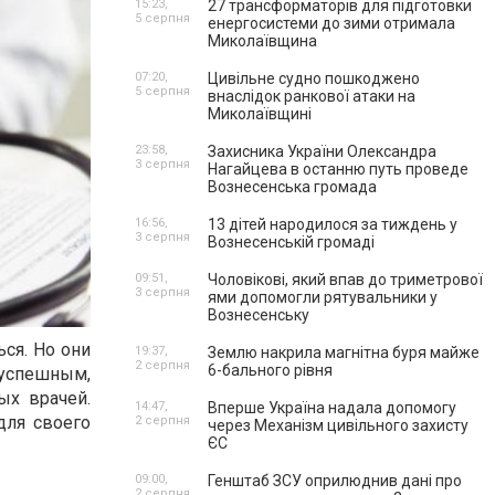
15:23,
27 трансформаторів для підготовки
5 серпня
енергосистеми до зими отримала
Миколаївщина
07:20,
Цивільне судно пошкоджено
5 серпня
внаслідок ранкової атаки на
Миколаївщині
23:58,
Захисника України Олександра
3 серпня
Нагайцева в останню путь проведе
Вознесенська громада
16:56,
13 дітей народилося за тиждень у
3 серпня
Вознесенській громаді
09:51,
Чоловікові, який впав до триметрової
3 серпня
ями допомогли рятувальники у
Вознесенську
ься. Но они
19:37,
Землю накрила магнітна буря майже
2 серпня
6-бального рівня
 успешным,
ых врачей.
14:47,
Вперше Україна надала допомогу
для своего
2 серпня
через Механізм цивільного захисту
ЄС
09:00,
Генштаб ЗСУ оприлюднив дані про
2 серпня