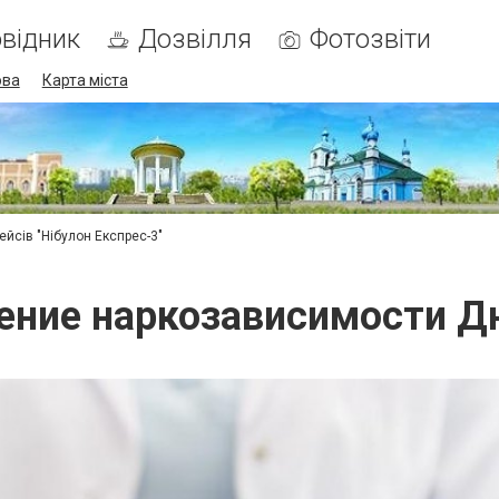
відник
Дозвілля
Фотозвіти
ова
Карта міста
ейсів "Нібулон Експрес-3"
ение наркозависимости Д