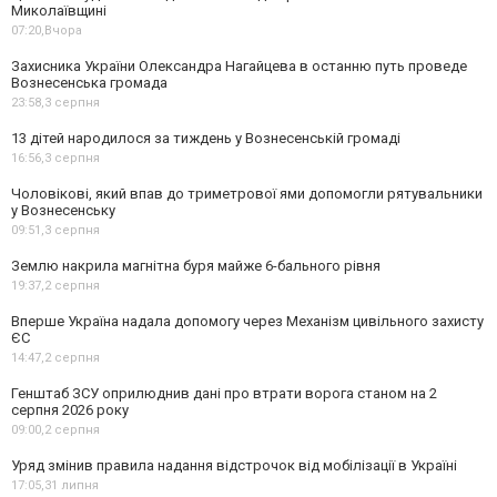
Миколаївщині
07:20,
Вчора
Захисника України Олександра Нагайцева в останню путь проведе
Вознесенська громада
23:58,
3 серпня
13 дітей народилося за тиждень у Вознесенській громаді
16:56,
3 серпня
Чоловікові, який впав до триметрової ями допомогли рятувальники
у Вознесенську
09:51,
3 серпня
Землю накрила магнітна буря майже 6-бального рівня
19:37,
2 серпня
Вперше Україна надала допомогу через Механізм цивільного захисту
ЄС
14:47,
2 серпня
Генштаб ЗСУ оприлюднив дані про втрати ворога станом на 2
серпня 2026 року
09:00,
2 серпня
Уряд змінив правила надання відстрочок від мобілізації в Україні
17:05,
31 липня