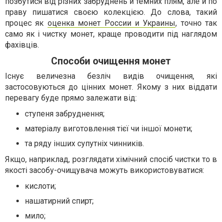
позбутися від різних забруднень й темних плям, але й по
праву пишатися своєю колекцією. До слова, такий
процес як
оценка монет России и Украины
, точно так
само як і чистку монет, краще проводити під наглядом
фахівців.
Способи очищення монет
Існує величезна безліч видів очищення, які
застосовуються до цінних монет. Якому з них віддати
перевагу буде прямо залежати від:
ступеня забруднення;
матеріалу виготовлення тієї чи іншої монети;
та ряду інших супутніх чинників.
Якщо, наприклад, розглядати хімічний спосіб чистки то в
якості засобу-очищувача можуть використовуватися:
кислоти;
нашатирний спирт;
мило;