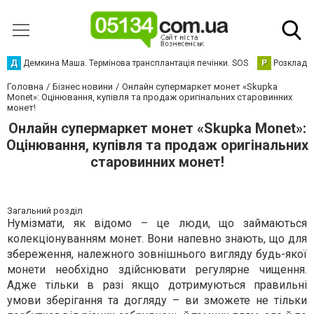
Д
Демкина Маша. Термінова трансплантація печінки. SOS
Р
Розклад р
Головна
Бізнес новини
Онлайн супермаркет монет «Skupka
Monet»: Оцінювання, купівля та продаж оригінальних старовинних
монет!
Онлайн супермаркет монет «Skupka Monet»:
Оцінювання, купівля та продаж оригінальних
старовинних монет!
Загальний розділ
Нумізмати, як відомо – це люди, що займаються
колекціонуванням монет. Вони напевно знають, що для
збереження, належного зовнішнього вигляду будь-якої
монети необхідно здійснювати регулярне чищення.
Адже тільки в разі якщо дотримуються правильні
умови зберігання та догляду – ви зможете не тільки