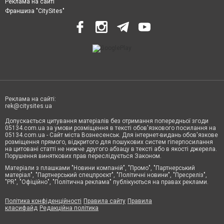
Реклама на сайті
Франшиза "CitySites"
Реклама на сайті:
rek@citysites.ua
Допускається цитування матеріалів без отримання попередньої згоди
05134.com.ua за умови розміщення в тексті обов'язкового посилання на
05134.com.ua - Сайт міста Вознесенськ. Для інтернет-видань обов'язкове
розміщення прямого, відкритого для пошукових систем гіперпосилання
на цитовані статті не нижче другого абзацу в тексті або в якості джерела.
Порушення виняткових прав переслідується Законом.
Матеріали з плашками "Новини компаній", "Промо", "Партнерський
матеріал", "Партнерський спецпроєкт", "Політичні новини", "Пресреліз",
"PR", "Офіційно", "Політична реклама" публікуються на правах реклами.
Політика конфіденційності
Правила сайту
Правила
класифайд
Редакційна політика