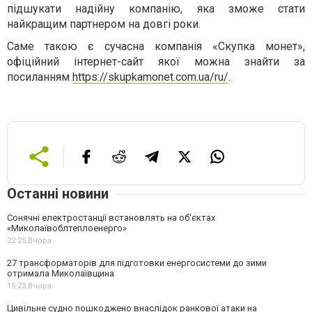
підшукати надійну компанію, яка зможе стати
найкращим партнером на довгі роки.
Саме такою є сучасна компанія «Скупка монет»,
офіційний інтернет-сайт якої можна знайти за
посиланням
https://skupkamonet.com.ua/ru/
.
Останні новини
Сонячні електростанції встановлять на об'єктах
«Миколаївоблтеплоенерго»
22:25,
Вчора
27 трансформаторів для підготовки енергосистеми до зими
отримала Миколаївщина
15:23,
Вчора
Цивільне судно пошкоджено внаслідок ранкової атаки на