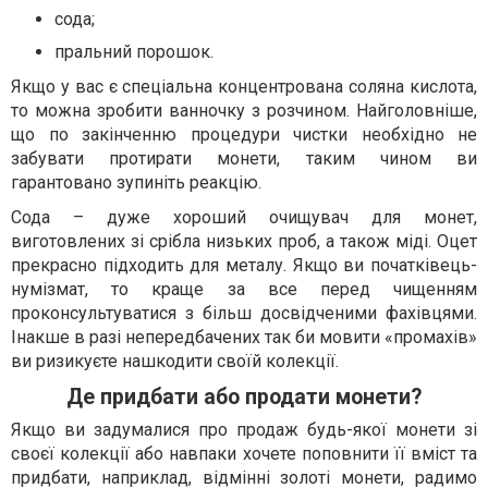
сода;
пральний порошок.
Якщо у вас є спеціальна концентрована соляна кислота,
то можна зробити ванночку з розчином. Найголовніше,
що по закінченню процедури чистки необхідно не
забувати протирати монети, таким чином ви
гарантовано зупиніть реакцію.
Сода – дуже хороший очищувач для монет,
виготовлених зі срібла низьких проб, а також міді. Оцет
прекрасно підходить для металу. Якщо ви початківець-
нумізмат, то краще за все перед чищенням
проконсультуватися з більш досвідченими фахівцями.
Інакше в разі непередбачених так би мовити «промахів»
ви ризикуєте нашкодити своїй колекції.
Де придбати або продати монети?
Якщо ви задумалися про продаж будь-якої монети зі
своєї колекції або навпаки хочете поповнити її вміст та
придбати, наприклад, відмінні золоті монети, радимо