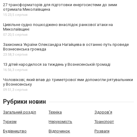
27 трансформаторів для підготовки енергосистеми до зими
отримала Миколаївщина
15:23,
5 серпня
Цивільне судно пошкоджено внаслідок ранкової атаки на
Миколаївщині
07:20,
5 серпня
Захисника України Олександра Нагайцева в останню путь проведе
Вознесенська громада
23:58,
3 серпня
13 дітей народилося за тиждень у Вознесенській громаді
16:56,
3 серпня
Чоловікові, який впав до триметрової ями допомогли рятувальники
у Вознесенську
09:51,
3 серпня
Рубрики новин
Загальний розділ
Техніка
Здоров'я
Туризм
Нерухомість
Транспорт
Будівництво
Відпочинок
Розваги