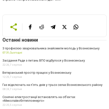
Останні новини
З професією зварювальника знайомили молодь у Вознесенську
07:31,
Сьогодні
Засідання Ради з питань ВПО відбулося у Вознесенську
22:26,
7 серпня
Ветеранський простір працює у Вознесенську
12:25,
7 серпня
Газ відключать на п’ять днів у трьох селах Вознесенського району
08:24,
7 серпня
Сонячні електростанції встановлять на об'єктах
«Миколаївоблтеплоенерго»
22:25,
5 серпня