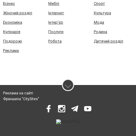
Бізнес
Меблі
Спорт
Жіночий розділ
Інтернет
Культура
Економіка
Інтер'єр
Мода
Кулінарія
Послуги
Родина
Подорожі
Робота
Дитячий розділ
Реклама
Реклама на сайті
Франшиза "CitySites"