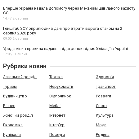
Вперше Україна надала допомогу через Механізм цивільного захисту
ЄС
14:47,
2 серпня
Генштаб ЗСУ оприлюднив дані про втрати ворога станом на 2
серпня 2026 року
09:00,
2 серпня
Уряд змінив правила надання відстрочок від мобілізації в Україні
17:05,
31 липня
Рубрики новин
Загальний розділ
Техніка
Здоров'я
Туризм
Нерухомість
Транспорт
Будівництво
Відпочинок
Розваги
Бізнес
Меблі
Спорт
Жіночий розділ
Інтернет
Культура
Економіка
Інтер'єр
Мода
Кулінарія
Послуги
Родина