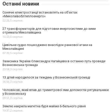
Останні новини
Сонячні електростанції встановлять на об'єктах
«Миколаївоблтеплоенерго»
22:25,
5 серпня
27 трансформаторів для підготовки енергосистеми до зими
отримала Миколаївщина
15:23,
5 серпня
Цивільне судно пошкоджено внаслідок ранкової атаки на
Миколаївщині
07:20,
5 серпня
Захисника України Олександра Нагайцева в останню путь проведе
Вознесенська громада
23:58,
3 серпня
13 дітей народилося за тиждень у Вознесенській громаді
16:56,
3 серпня
Чоловікові, який впав до триметрової ями допомогли рятувальники
у Вознесенську
09:51,
3 серпня
Землю накрила магнітна буря майже 6-бального рівня
19:37,
2 серпня