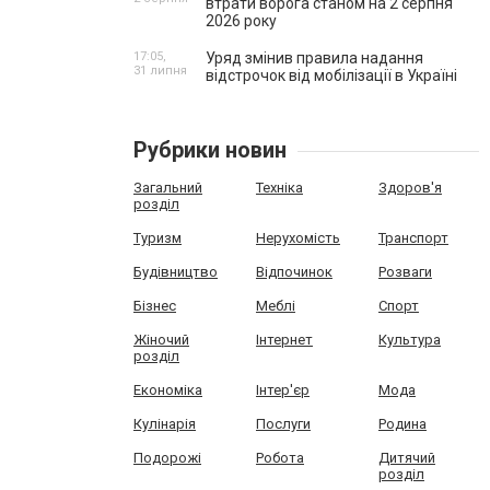
втрати ворога станом на 2 серпня
2026 року
17:05,
Уряд змінив правила надання
31 липня
відстрочок від мобілізації в Україні
Рубрики новин
Загальний
Техніка
Здоров'я
розділ
Туризм
Нерухомість
Транспорт
Будівництво
Відпочинок
Розваги
Бізнес
Меблі
Спорт
Жіночий
Інтернет
Культура
розділ
Економіка
Інтер'єр
Мода
Кулінарія
Послуги
Родина
Подорожі
Робота
Дитячий
розділ