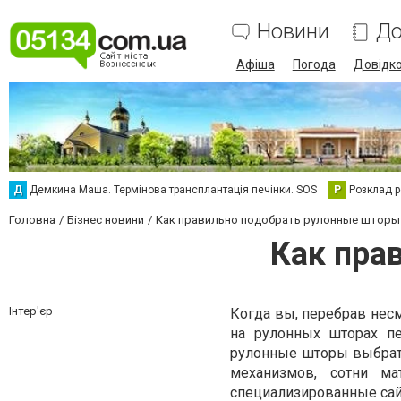
Новини
До
Афіша
Погода
Довідк
Д
Демкина Маша. Термінова трансплантація печінки. SOS
Р
Розклад р
Головна
Бізнес новини
Как правильно подобрать рулонные шторы
Как пра
Інтер'єр
Когда вы, перебрав нес
на рулонных шторах п
рулонные шторы выбрать
механизмов, сотни м
специализированные сайт