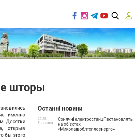
ые шторы
Останні новини
тановились
ие именно
22:25,
Сонячні електростанції встановлять
м. Десятки
5 серпня
на об'єктах
е, открыв
«Миколаївоблтеплоенерго»
то бы этого