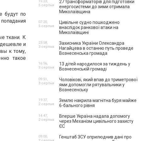
15:23,
27 трансформаторів для підготовки
5 серпня
енергосистеми до зими отримала
Миколаївщина
е будут по
 попадания
07:20,
Цивільне судно пошкоджено
5 серпня
внаслідок ранкової атаки на
Миколаївщині
е ткани. К
23:58,
Захисника України Олександра
 дешевле и
3 серпня
Нагайцева в останню путь проведе
вы к тому,
Вознесенська громада
енно такое
16:56,
13 дітей народилося за тиждень у
3 серпня
Вознесенській громаді
09:51,
Чоловікові, який впав до триметрової
3 серпня
ями допомогли рятувальники у
Вознесенську
19:37,
Землю накрила магнітна буря майже
2 серпня
6-бального рівня
14:47,
Вперше Україна надала допомогу
2 серпня
через Механізм цивільного захисту
ЄС
09:00,
Генштаб ЗСУ оприлюднив дані про
2 серпня