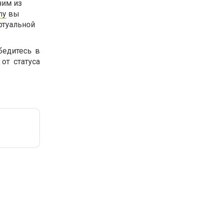
ним из
ny
вы
ртуальной
бедитесь в
от статуса