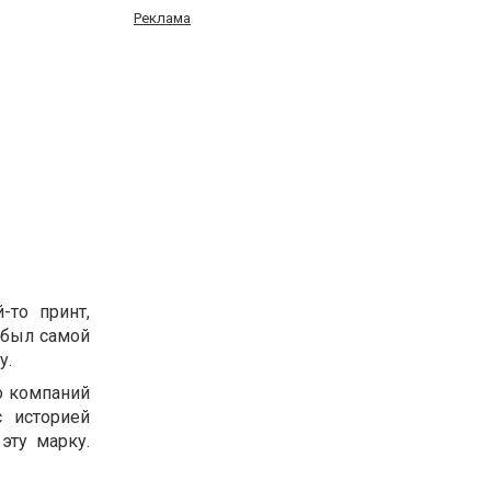
Реклама
-то принт,
 был самой
у.
о компаний
с историей
эту марку.