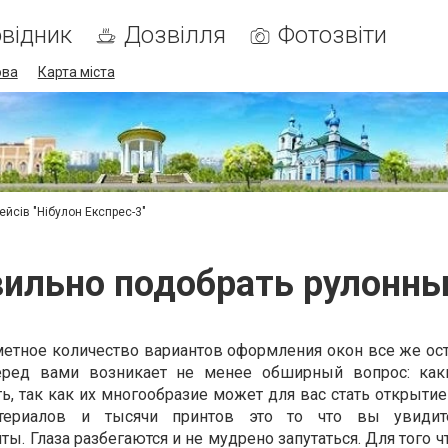
відник
Дозвілля
Фотозвіти
ова
Карта міста
ейсів "Нібулон Експрес-3"
вильно подобрать рулонн
метное количество вариантов оформления окон все же ос
еред вами возникает не менее обширный вопрос: как
, так как их многообразие может для вас стать открытие
атериалов и тысячи принтов это то что вы увидит
ы. Глаза разбегаются и не мудрено запутаться. Для того ч