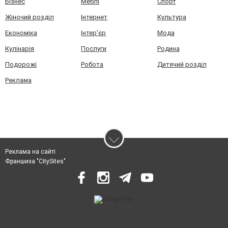
Бізнес
Меблі
Спорт
Жіночий розділ
Інтернет
Культура
Економіка
Інтер'єр
Мода
Кулінарія
Послуги
Родина
Подорожі
Робота
Дитячий розділ
Реклама
Реклама на сайті
Франшиза "CitySites"