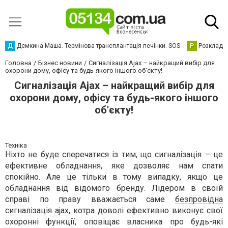
Д
Демкина Маша. Термінова трансплантація печінки. SOS
Р
Розклад р
Головна
Бізнес новини
Сигналізація Ajax – найкращий вибір для
охорони дому, офісу та будь-якого іншого об'єкту!
Сигналізація Ajax – найкращий вибір для
охорони дому, офісу та будь-якого іншого
об'єкту!
Техніка
Ніхто не буде сперечатися із тим, що сигналізація – це
ефективне обладнання, яке дозволяє нам спати
спокійно. Але це тільки в тому випадку, якщо це
обладнання від відомого бренду. Лідером в своїй
справі по праву вважається саме
безпровідна
сигналізація ajax
, котра доволі ефективно виконує свої
охоронні функції, оповіщає власника про будь-які