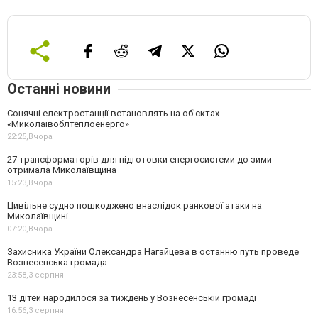
Останні новини
Сонячні електростанції встановлять на об'єктах
«Миколаївоблтеплоенерго»
22:25,
Вчора
27 трансформаторів для підготовки енергосистеми до зими
отримала Миколаївщина
15:23,
Вчора
Цивільне судно пошкоджено внаслідок ранкової атаки на
Миколаївщині
07:20,
Вчора
Захисника України Олександра Нагайцева в останню путь проведе
Вознесенська громада
23:58,
3 серпня
13 дітей народилося за тиждень у Вознесенській громаді
16:56,
3 серпня