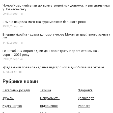
Чоловікові, який впав до триметрової ями допомогли рятувальники
у Вознесенську
09:51,
3 серпня
Землю накрила магнітна буря майже 6-бального рівня
19:37,
2 серпня
Вперше Україна надала допомогу через Механізм цивільного захисту
ЄС
14:47,
2 серпня
Генштаб ЗСУ оприлюднив дані про втрати ворога станом на 2
серпня 2026 року
09:00,
2 серпня
Уряд змінив правила надання відстрочок від мобілізації в Україні
17:05,
31 липня
Рубрики новин
Загальний розділ
Техніка
Здоров'я
Туризм
Нерухомість
Транспорт
Будівництво
Відпочинок
Розваги