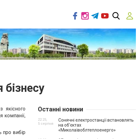
 бізнесу
Останні новини
з якісного
я компанії,
22:25,
Сонячні електростанції встановлять
5 серпня
на об'єктах
«Миколаївоблтеплоенерго»
ь про вибір