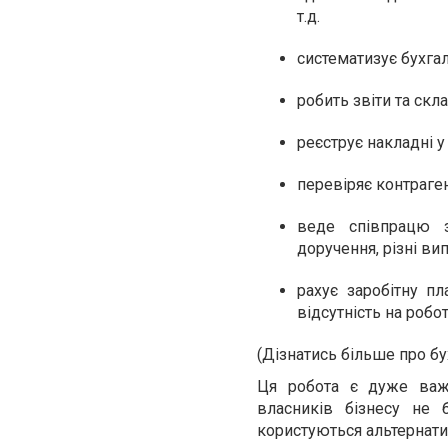
т.д.
систематизує бухга
робить звіти та скл
реєструє накладні у
перевіряє контраген
веде співпрацю з
доручення, різні вип
рахує заробітну пл
відсутність на робот
(Дізнатись більше про б
Ця робота є дуже важл
власників бізнесу не 
користуються альтернати