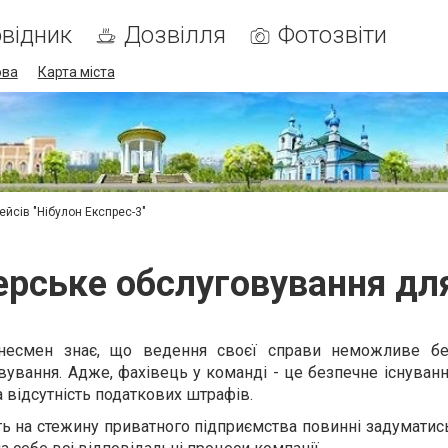
відник
Дозвілля
Фотозвіти
ова
Карта міста
ейсів "Нібулон Експрес-3"
ерське обслуговування для
несмен знає, що ведення своєї справи неможливе бе
вування. Адже, фахівець у команді - це безпечне існуванн
 відсутність податкових штрафів.
ють на стежину приватного підприємства повинні задуматис