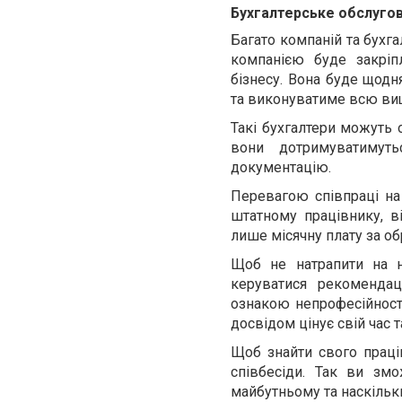
Бухгалтерське обслугов
Багато компаній та бухга
компанією буде закріп
бізнесу. Вона буде щодн
та виконуватиме всю ви
Такі бухгалтери можуть 
вони дотримуватимуть
документацію.
Перевагою
співпраці на
штатному працівнику, ві
лише місячну плату за об
Щоб не натрапити на н
керуватися рекоменда
ознакою непрофесійності
досвідом цінує свій час 
Щоб знайти свого праців
співбесіди. Так ви зм
майбутньому та наскільк