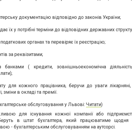
лтерську документацію відповідно до законів України;
адає їх у потрібні терміни до відповідних державних структу
 податкових органах та перевіряє їх реєстрацію;
тів за реквізитами;
 банками ( кредити, зовнішньоекономічна діяльність
лати);
ату для кожного працівника, беручи до уваги лікарняні, 
і, зміни в окладі та премії.
ухгалтерське обслуговування у Львові:
Читати
)
ивою для існування кожної компанії або підприємст
беруть в штат бухгалтера, який працюватиме щодня 
вою - бухгалтерським обслуговуванням на аутсорсі.