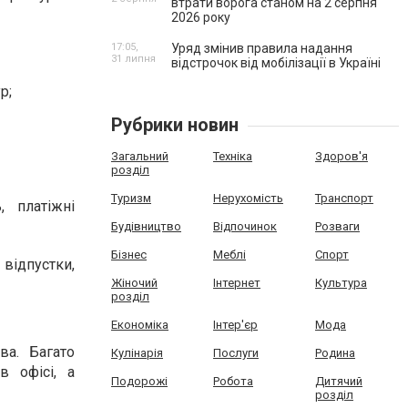
втрати ворога станом на 2 серпня
2026 року
17:05,
Уряд змінив правила надання
31 липня
відстрочок від мобілізації в Україні
р;
Рубрики новин
Загальний
Техніка
Здоров'я
розділ
Туризм
Нерухомість
Транспорт
, платіжні
Будівництво
Відпочинок
Розваги
Бізнес
Меблі
Спорт
відпустки,
Жіночий
Інтернет
Культура
розділ
Економіка
Інтер'єр
Мода
ва. Багато
Кулінарія
Послуги
Родина
в офісі, а
Подорожі
Робота
Дитячий
розділ