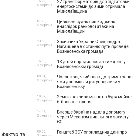
15:23,
27 трансформаторів для підготовки
5 серпня
енергосистеми до зими отримала
Миколаївщина
07:20,
Цивільне судно пошкоджено
5 серпня
внаслідок ранкової атаки на
Миколаївщині
23:58,
Захисника України Олександра
3 серпня
Нагайцева в останню путь проведе
Вознесенська громада
16:56,
13 дітей народилося за тиждень у
3 серпня
Вознесенській громаді
09:51,
Чоловікові, який впав до триметрової
3 серпня
ями допомогли рятувальники у
Вознесенську
19:37,
Землю накрила магнітна буря майже
2 серпня
6-бального рівня
14:47,
Вперше Україна надала допомогу
2 серпня
через Механізм цивільного захисту
ЄС
09:00,
Генштаб ЗСУ оприлюднив дані про
, фактур та
2 серпня