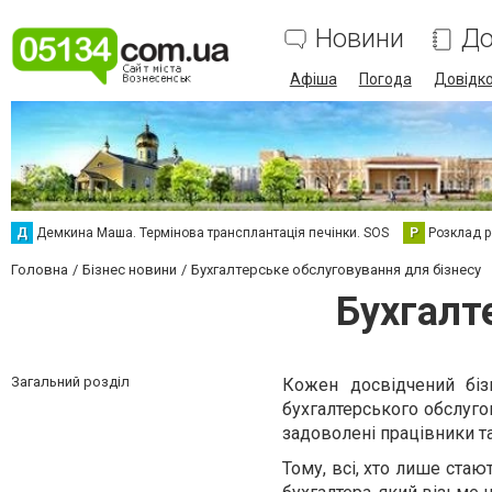
Новини
До
Афіша
Погода
Довідк
Д
Демкина Маша. Термінова трансплантація печінки. SOS
Р
Розклад р
Головна
Бізнес новини
Бухгалтерське обслуговування для бізнесу
Бухгалт
Загальний розділ
Кожен досвідчений біз
бухгалтерського обслуго
задоволені працівники та
Тому, всі, хто лише ста