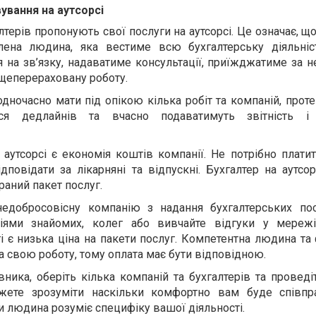
ування на аутсорсі
лтерів пропонують свої послуги на аутсорсі. Це означає, 
лена людина, яка вестиме всю бухгалтерську діяльні
я на зв’язку, надаватиме консультації, приїжджатиме за н
щеперераховану роботу.
одночасно мати під опікою кілька робіт та компаній, прот
ся дедлайнів та вчасно подаватимуть звітність і 
 аутсорсі є економія коштів компанії. Не потрібно плати
дповідати за лікарняні та відпускні. Бухгалтер на аутсо
раний пакет послуг.
едобросовісну компанію з надання бухгалтерських пос
ціями знайомих, колег або вивчайте відгуки у мереж
 є низька ціна на пакети послуг. Компетентна людина та
та свою роботу, тому оплата має бути відповідною.
ника, оберіть кілька компаній та бухгалтерів та проведі
ожете зрозуміти наскільки комфортно вам буде співп
и людина розуміє специфіку вашої діяльності.