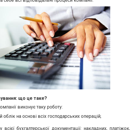
на себе всі відповідальні процеси компанії.
ування: що це таке?
компанії
виконує таку роботу:
 облік на основі всіх господарських операцій;
у всієї бухгалтерської документації: накладних, платіжок