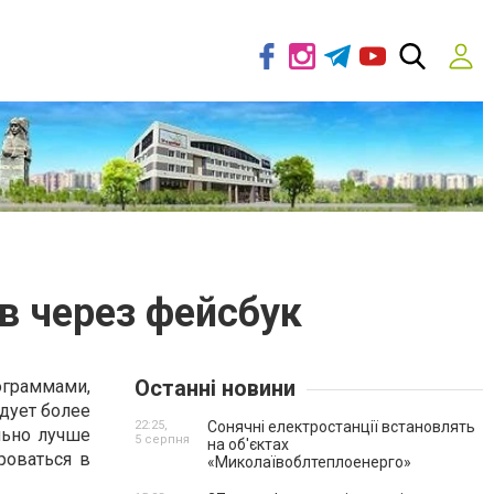
в через фейсбук
Останні новини
граммами,
дует более
22:25,
Сонячні електростанції встановлять
льно лучше
5 серпня
на об'єктах
роваться в
«Миколаївоблтеплоенерго»