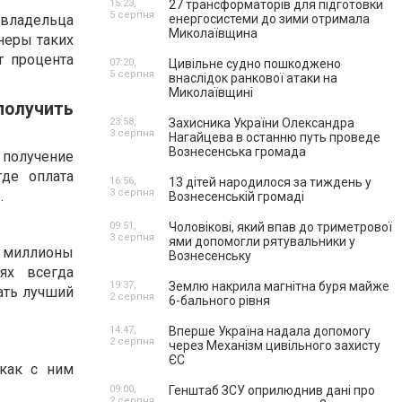
15:23,
27 трансформаторів для підготовки
5 серпня
 владельца
енергосистеми до зими отримала
Миколаївщина
неры таких
т процента
07:20,
Цивільне судно пошкоджено
5 серпня
внаслідок ранкової атаки на
Миколаївщині
получить
23:58,
Захисника України Олександра
3 серпня
Нагайцева в останню путь проведе
Вознесенська громада
 получение
де оплата
16:56,
13 дітей народилося за тиждень у
3 серпня
.
Вознесенській громаді
09:51,
Чоловікові, який впав до триметрової
3 серпня
ями допомогли рятувальники у
ет миллионы
Вознесенську
ях всегда
19:37,
Землю накрила магнітна буря майже
ать лучший
2 серпня
6-бального рівня
14:47,
Вперше Україна надала допомогу
2 серпня
через Механізм цивільного захисту
ЄС
как с ним
09:00,
Генштаб ЗСУ оприлюднив дані про
2 серпня