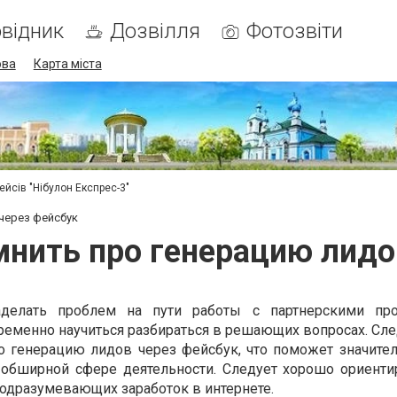
відник
Дозвілля
Фотозвіти
ова
Карта міста
ейсів "Нібулон Експрес-3"
через фейсбук
мнить про генерацию лидо
делать проблем на пути работы с партнерскими про
ременно научиться разбираться в решающих вопросах. Сле
о генерацию лидов через фейсбук, что поможет значите
 обширной сфере деятельности. Следует хорошо ориенти
подразумевающих заработок в интернете.