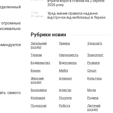
втрати ворога станом на 2 серпня
2026 року
ределенный
17:05,
Уряд змінив правила надання
31 липня
відстрочок від мобілізації в Україні
т огромные
ксимально
Рубрики новин
Загальний
Техніка
Здоров'я
омендуется
розділ
Туризм
Нерухомість
Транспорт
Будівництво
Відпочинок
Розваги
Бізнес
Меблі
Спорт
Жіночий
Інтернет
Культура
розділ
Економіка
Інтер'єр
Мода
ать самого
Кулінарія
Послуги
Родина
Подорожі
Робота
Дитячий
розділ