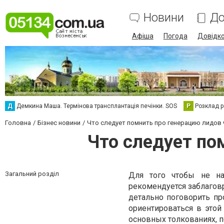
Новини
До
Афіша
Погода
Довідк
Д
Демкина Маша. Термінова трансплантація печінки. SOS
Р
Розклад р
Головна
Бізнес новини
Что следует помнить про генерацию лидов 
Что следует по
Загальний розділ
Для того чтобы не на
рекомендуется заблагов
детально поговорить пр
ориентироваться в этой
основных толкованиях, 