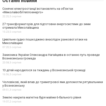
Останні новини
Сонячні електростанції встановлять на об'єктах
«Миколаївоблтеплоенерго»
22:25,
5 серпня
27 трансформаторів для підготовки енергосистеми до зими
отримала Миколаївщина
15:23,
5 серпня
Цивільне судно пошкоджено внаслідок ранкової атаки на
Миколаївщині
07:20,
5 серпня
Захисника України Олександра Нагайцева в останню путь проведе
Вознесенська громада
23:58,
3 серпня
13 дітей народилося за тиждень у Вознесенській громаді
16:56,
3 серпня
Чоловікові, який впав до триметрової ями допомогли рятувальники
у Вознесенську
09:51,
3 серпня
Землю накрила магнітна буря майже 6-бального рівня
19:37,
2 серпня