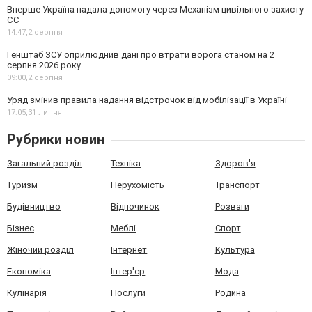
Вперше Україна надала допомогу через Механізм цивільного захисту
ЄС
14:47,
2 серпня
Генштаб ЗСУ оприлюднив дані про втрати ворога станом на 2
серпня 2026 року
09:00,
2 серпня
Уряд змінив правила надання відстрочок від мобілізації в Україні
17:05,
31 липня
Рубрики новин
Загальний розділ
Техніка
Здоров'я
Туризм
Нерухомість
Транспорт
Будівництво
Відпочинок
Розваги
Бізнес
Меблі
Спорт
Жіночий розділ
Інтернет
Культура
Економіка
Інтер'єр
Мода
Кулінарія
Послуги
Родина