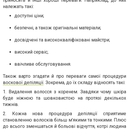
приносить й інші хороші переваги. Наприклад, до них
належать такі:
доступні ціни;
безпечні, а також оригінальні матеріали;
досвідчені та висококваліфіковані майстри;
високий сервіс;
ввічливе обслуговування.
Також варто згадати й про переваги самої процедури
воскової депіляції
. Зокрема, до їх складу відносять такі:
1. Видалення волосся з коренем. Завдяки чому шкіра
буде ніжною та шовковистою на протязі декількох
тижнів.
2. Кожна нова процедура депіляції сприятиме
становленню волосків більш м’якими та тонкими. Плюс
до всього зменшаться й больові відчуття, котрі людина