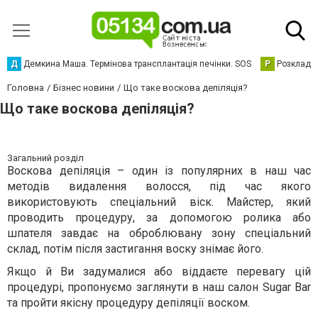
Д
Демкина Маша. Термінова трансплантація печінки. SOS
Р
Розклад р
Головна
Бізнес новини
Що таке воскова депіляція?
Що таке воскова депіляція?
Загальний розділ
Воскова депіляція – один із популярних в наш час
методів видалення волосся, під час якого
використовують спеціальний віск. Майстер, який
проводить процедуру, за допомогою ролика або
шпателя завдає на оброблювану зону спеціальний
склад, потім після застигання воску знімає його.
Якщо й Ви задумалися або віддаєте перевагу цій
процедурі, пропонуємо заглянути в наш салон Sugar Bar
та пройти якісну процедуру депіляції воском.