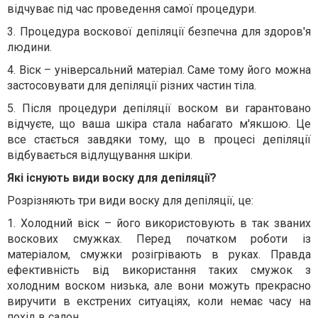
відчуває під час проведення самої процедури.
3. Процедура воскової депіляції безпечна для здоров'я
людини.
4. Віск – універсальний матеріал. Саме тому його можна
застосовувати для депіляції різних частин тіла.
5. Після процедури депіляції воском ви гарантовано
відчуєте, що ваша шкіра стала набагато м'якшою. Це
все стається завдяки тому, що в процесі депіляції
відбувається відлущування шкіри.
Які існують види воску для депіляції?
Розрізняють три види воску для депіляції, це:
1. Холодний віск – його використовують в так званих
воскових смужках. Перед початком роботи із
матеріалом, смужки розігрівають в руках. Правда
ефективність від використання таких смужок з
холодним воском низька, але вони можуть прекрасно
виручити в екстрених ситуаціях, коли немає часу на
похід в салон.