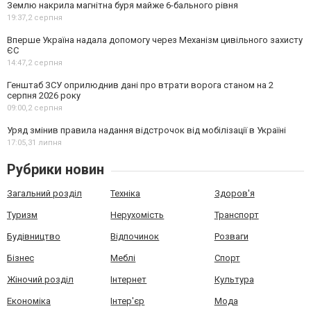
Землю накрила магнітна буря майже 6-бального рівня
19:37,
2 серпня
Вперше Україна надала допомогу через Механізм цивільного захисту
ЄС
14:47,
2 серпня
Генштаб ЗСУ оприлюднив дані про втрати ворога станом на 2
серпня 2026 року
09:00,
2 серпня
Уряд змінив правила надання відстрочок від мобілізації в Україні
17:05,
31 липня
Рубрики новин
Загальний розділ
Техніка
Здоров'я
Туризм
Нерухомість
Транспорт
Будівництво
Відпочинок
Розваги
Бізнес
Меблі
Спорт
Жіночий розділ
Інтернет
Культура
Економіка
Інтер'єр
Мода