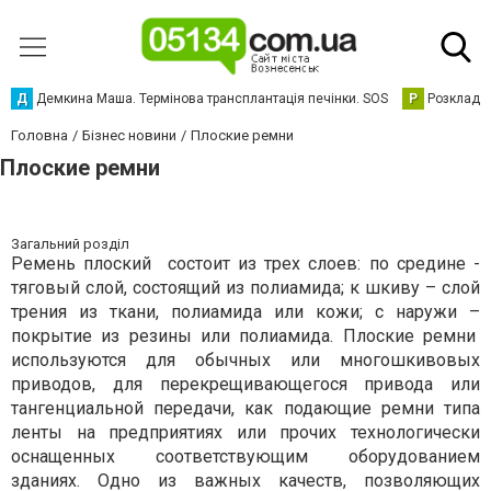
Д
Демкина Маша. Термінова трансплантація печінки. SOS
Р
Розклад р
Головна
Бізнес новини
Плоские ремни
Плоские ремни
Загальний розділ
Ремень плоский состоит из трех слоев: по средине -
тяговый слой, состоящий из полиамида; к шкиву – слой
трения из ткани, полиамида или кожи; с наружи –
покрытие из резины или полиамида. Плоские ремни
используются для обычных или многошкивовых
приводов, для перекрещивающегося привода или
тангенциальной передачи, как подающие ремни типа
ленты на предприятиях или прочих технологически
оснащенных соответствующим оборудованием
зданиях. Одно из важных качеств, позволяющих