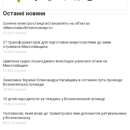
Останні новини
Сонячні електростанції встановлять на об'єктах
«Миколаївоблтеплоенерго»
22:25,
5 серпня
27 трансформаторів для підготовки енергосистеми до зими
отримала Миколаївщина
15:23,
5 серпня
Цивільне судно пошкоджено внаслідок ранкової атаки на
Миколаївщині
07:20,
5 серпня
Захисника України Олександра Нагайцева в останню путь проведе
Вознесенська громада
23:58,
3 серпня
13 дітей народилося за тиждень у Вознесенській громаді
16:56,
3 серпня
Чоловікові, який впав до триметрової ями допомогли рятувальники
у Вознесенську
09:51,
3 серпня