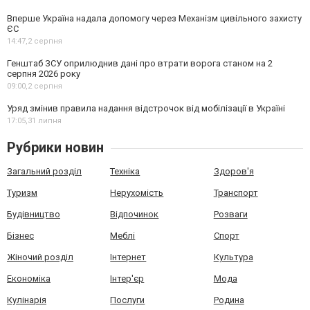
Вперше Україна надала допомогу через Механізм цивільного захисту
ЄС
14:47,
2 серпня
Генштаб ЗСУ оприлюднив дані про втрати ворога станом на 2
серпня 2026 року
09:00,
2 серпня
Уряд змінив правила надання відстрочок від мобілізації в Україні
17:05,
31 липня
Рубрики новин
Загальний розділ
Техніка
Здоров'я
Туризм
Нерухомість
Транспорт
Будівництво
Відпочинок
Розваги
Бізнес
Меблі
Спорт
Жіночий розділ
Інтернет
Культура
Економіка
Інтер'єр
Мода
Кулінарія
Послуги
Родина