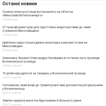
Останні новини
Сонячні електростанції встановлять на об'єктах
«Миколаївоблтеплоенерго»
22:25,
Вчора
27 трансформаторів для підготовки енергосистеми до зими
отримала Миколаївщина
15:23,
Вчора
Цивільне судно пошкоджено внаслідок ранкової атаки на
Миколаївщині
07:20,
Вчора
Захисника України Олександра Нагайцева в останню путь проведе
Вознесенська громада
23:58,
3 серпня
13 дітей народилося за тиждень у Вознесенській громаді
16:56,
3 серпня
Чоловікові, який впав до триметрової ями допомогли рятувальники
у Вознесенську
09:51,
3 серпня
Землю накрила магнітна буря майже 6-бального рівня
19:37,
2 серпня