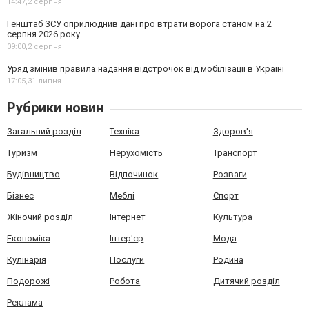
14:47,
2 серпня
Генштаб ЗСУ оприлюднив дані про втрати ворога станом на 2
серпня 2026 року
09:00,
2 серпня
Уряд змінив правила надання відстрочок від мобілізації в Україні
17:05,
31 липня
Рубрики новин
Загальний розділ
Техніка
Здоров'я
Туризм
Нерухомість
Транспорт
Будівництво
Відпочинок
Розваги
Бізнес
Меблі
Спорт
Жіночий розділ
Інтернет
Культура
Економіка
Інтер'єр
Мода
Кулінарія
Послуги
Родина
Подорожі
Робота
Дитячий розділ
Реклама