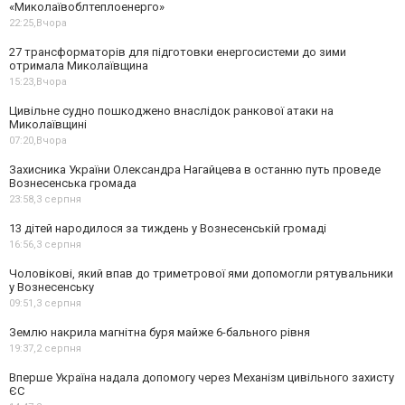
«Миколаївоблтеплоенерго»
22:25,
Вчора
27 трансформаторів для підготовки енергосистеми до зими
отримала Миколаївщина
15:23,
Вчора
Цивільне судно пошкоджено внаслідок ранкової атаки на
Миколаївщині
07:20,
Вчора
Захисника України Олександра Нагайцева в останню путь проведе
Вознесенська громада
23:58,
3 серпня
13 дітей народилося за тиждень у Вознесенській громаді
16:56,
3 серпня
Чоловікові, який впав до триметрової ями допомогли рятувальники
у Вознесенську
09:51,
3 серпня
Землю накрила магнітна буря майже 6-бального рівня
19:37,
2 серпня
Вперше Україна надала допомогу через Механізм цивільного захисту
ЄС