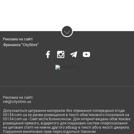
Реклама на сайті
Франшиза "CitySites"
Реклама на сайті:
rek@citysites.ua
Допускається цитування матеріалів без отримання попередньої згоди
05134.com.ua за умови розміщення в тексті обов'язкового посилання на
05134.com.ua - Сайт міста Вознесенськ. Для інтернет-видань обов'язкове
розміщення прямого, відкритого для пошукових систем гіперпосилання
на цитовані статті не нижче другого абзацу в тексті або в якості джерела.
Порушення виняткових прав переслідується Законом.