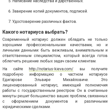
Написание наследства и дарственных.
Заверение копий документов, подписей.
Удостоверение различных фактов.
Какого нотариуса выбрать?
Современный нотариус должен обладать не только
хорошими профессиональными качествами, но и
личными данными: быть вежливым, внимательным и
ответственным специалистом, который всегда готов
облегчить решение любых задач своим клиентам.
На сайте
http://notarius-kieva.com/
вы получите
подробную информацию о частном нотариусе
Едигарове Эльвире Михайловиче. Это
лицензированный нотариус, имеющий полномочия
работы с государственным реестром. Он в считанные
минуты решит большинство ваших проблем, связанных
с оформлением документов и различными
юридическими сделками.