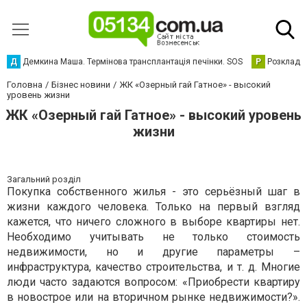
Д
Демкина Маша. Термінова трансплантація печінки. SOS
Р
Розклад р
Головна
Бізнес новини
ЖК «Озерный гай Гатное» - высокий
уровень жизни
ЖК «Озерный гай Гатное» - высокий уровень
жизни
Загальний розділ
Покупка собственного жилья - это серьёзный шаг в
жизни каждого человека. Только на первый взгляд
кажется, что ничего сложного в выборе квартиры нет.
Необходимо учитывать не только стоимость
недвижимости, но и другие параметры –
инфраструктура, качество строительства, и т. д. Многие
люди часто задаются вопросом: «Приобрести квартиру
в новострое или на вторичном рынке недвижимости?».