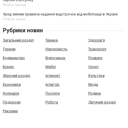
09:00,
2 серпня
Уряд змінив правила надання відстрочок від мобілізації в Україні
17:05,
31 липня
Рубрики новин
Загальний розділ
Техніка
Здоров'я
Туризм
Нерухомість
Транспорт
Будівництво
Відпочинок
Розваги
Бізнес
Меблі
Спорт
Жіночий розділ
Інтернет
Культура
Економіка
Інтер'єр
Мода
Кулінарія
Послуги
Родина
Подорожі
Робота
Дитячий розділ
Реклама