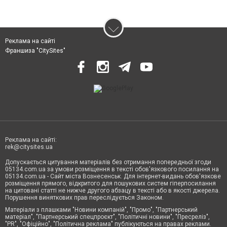
Реклама на сайті
Франшиза "CitySites"
Реклама на сайті:
rek@citysites.ua
Допускається цитування матеріалів без отримання попередньої згоди
05134.com.ua за умови розміщення в тексті обов'язкового посилання на
05134.com.ua - Сайт міста Вознесенськ. Для інтернет-видань обов'язкове
розміщення прямого, відкритого для пошукових систем гіперпосилання
на цитовані статті не нижче другого абзацу в тексті або в якості джерела.
Порушення виняткових прав переслідується Законом.
Матеріали з плашками "Новини компаній", "Промо", "Партнерський
матеріал", "Партнерський спецпроєкт", "Політичні новини", "Пресреліз",
"PR", "Офіційно", "Політична реклама" публікуються на правах реклами.