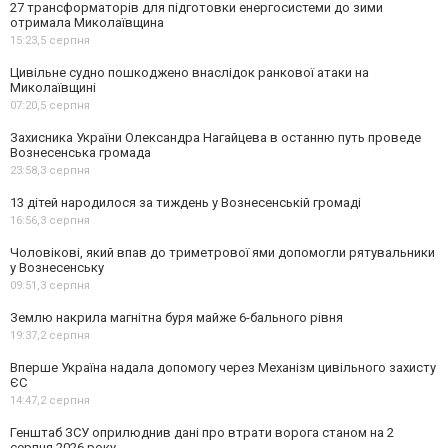
27 трансформаторів для підготовки енергосистеми до зими
отримала Миколаївщина
15:23,
5 серпня
Цивільне судно пошкоджено внаслідок ранкової атаки на
Миколаївщині
07:20,
5 серпня
Захисника України Олександра Нагайцева в останню путь проведе
Вознесенська громада
23:58,
3 серпня
13 дітей народилося за тиждень у Вознесенській громаді
16:56,
3 серпня
Чоловікові, який впав до триметрової ями допомогли рятувальники
у Вознесенську
09:51,
3 серпня
Землю накрила магнітна буря майже 6-бального рівня
19:37,
2 серпня
Вперше Україна надала допомогу через Механізм цивільного захисту
ЄС
14:47,
2 серпня
Генштаб ЗСУ оприлюднив дані про втрати ворога станом на 2
серпня 2026 року