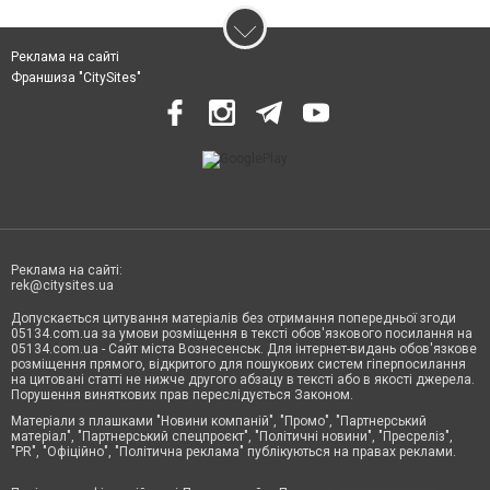
Реклама на сайті
Франшиза "CitySites"
Реклама на сайті:
rek@citysites.ua
Допускається цитування матеріалів без отримання попередньої згоди
05134.com.ua за умови розміщення в тексті обов'язкового посилання на
05134.com.ua - Сайт міста Вознесенськ. Для інтернет-видань обов'язкове
розміщення прямого, відкритого для пошукових систем гіперпосилання
на цитовані статті не нижче другого абзацу в тексті або в якості джерела.
Порушення виняткових прав переслідується Законом.
Матеріали з плашками "Новини компаній", "Промо", "Партнерський
матеріал", "Партнерський спецпроєкт", "Політичні новини", "Пресреліз",
"PR", "Офіційно", "Політична реклама" публікуються на правах реклами.