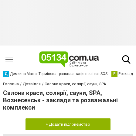
Д
Демкина Маша. Термінова трансплантація печінки. SOS
Р
Розклад р
Головна
Дозвілля
Салони краси, солярії, сауни, SPA
Салони краси, солярії, сауни, SPA,
Вознесенськ - заклади та розважальні
комплекси
+ Додати підприємство