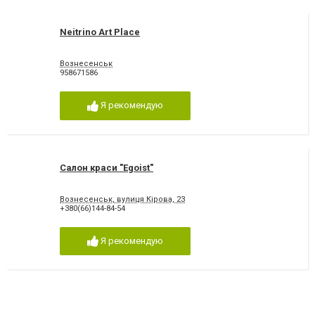
Neitrino Art Place
Вознесенськ
958671586
Я рекомендую
Салон краси "Egoist"
Вознесенськ, вулиця Кірова, 23
+380(66)144-84-54
Я рекомендую