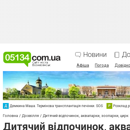
Новини
До
Афіша
Погода
Довідк
Д
Демкина Маша. Термінова трансплантація печінки. SOS
Р
Розклад р
Головна
Дозвілля
Дитячий відпочинок, аквапарки, зоопарки, цирк
Дитячий відпочинок, аква