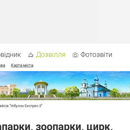
відник
Дозвілля
Фотозвіти
ова
Карта міста
ейсів "Нібулон Експрес-3"
парки, зоопарки, цирк,