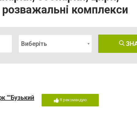
а розважальні комплекси
Виберіть
ЗН
к ""Бузький
Я рекомендую