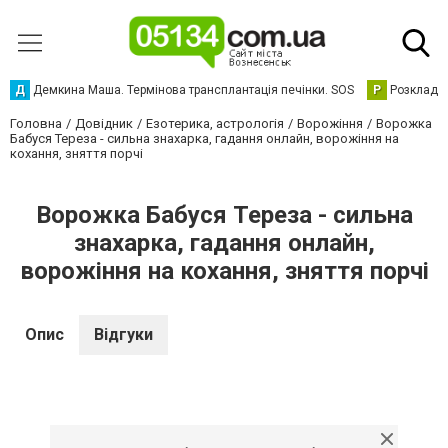
Д
Демкина Маша. Термінова трансплантація печінки. SOS
Р
Розклад р
Головна
Довідник
Езотерика, астрологія
Ворожіння
Ворожка
Бабуся Тереза - сильна знахарка, гадання онлайн, ворожіння на
кохання, зняття порчі
Ворожка Бабуся Тереза - сильна
знахарка, гадання онлайн,
ворожіння на кохання, зняття порчі
Опис
Відгуки